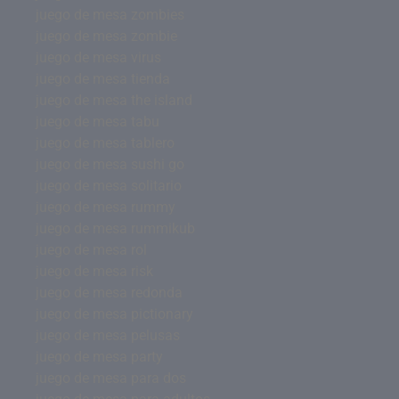
juego de mesa zombies
juego de mesa zombie
juego de mesa virus
juego de mesa tienda
juego de mesa the island
juego de mesa tabu
juego de mesa tablero
juego de mesa sushi go
juego de mesa solitario
juego de mesa rummy
juego de mesa rummikub
juego de mesa rol
juego de mesa risk
juego de mesa redonda
juego de mesa pictionary
juego de mesa pelusas
juego de mesa party
juego de mesa para dos