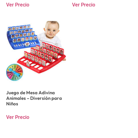
Ver Precio
Ver Precio
Juego de Mesa Adivina
Animales – Diversión para
Niños
Ver Precio