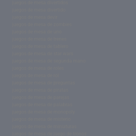
juegos de mesa divertidos
juegos de mesa divertido
juegos de mesa devir
juegos de mesa de zombies
juegos de mesa de uno
juegos de mesa de trenes
juegos de mesa de tablero
juegos de mesa de star wars
juegos de mesa de segunda mano
juegos de mesa de roles
juegos de mesa de rol
juegos de mesa de preguntas
juegos de mesa de piratas
juegos de mesa de parejas
juegos de mesa de palabras
juegos de mesa de monopoly
juegos de mesa de misterio
juegos de mesa de miniaturas
juegos de mesa de juego de tronos