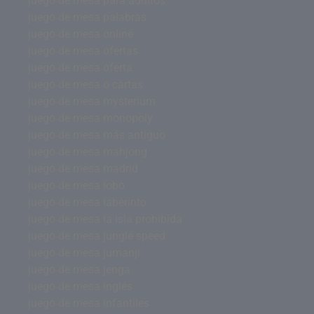
juego de mesa para adultos
juego de mesa palabras
juego de mesa online
juego de mesa ofertas
juego de mesa oferta
juego de mesa o cartas
juego de mesa mysterium
juego de mesa monopoly
juego de mesa más antiguo
juego de mesa mahjong
juego de mesa madrid
juego de mesa lobo
juego de mesa laberinto
juego de mesa la isla prohibida
juego de mesa jungle speed
juego de mesa jumanji
juego de mesa jenga
juego de mesa inglés
juego de mesa infantiles