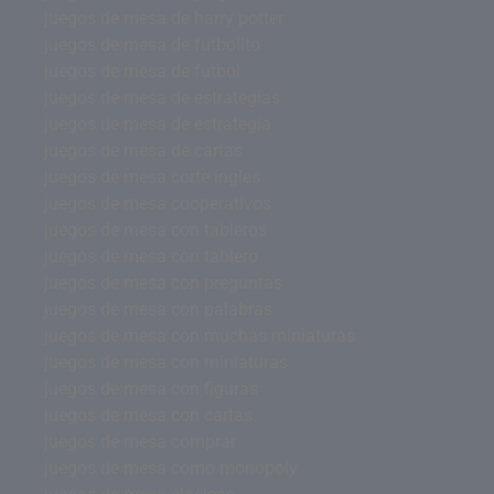
juegos de mesa de harry potter
juegos de mesa de futbolito
juegos de mesa de futbol
juegos de mesa de estrategias
juegos de mesa de estrategia
juegos de mesa de cartas
juegos de mesa corte ingles
juegos de mesa cooperativos
juegos de mesa con tableros
juegos de mesa con tablero
juegos de mesa con preguntas
juegos de mesa con palabras
juegos de mesa con muchas miniaturas
juegos de mesa con miniaturas
juegos de mesa con figuras
juegos de mesa con cartas
juegos de mesa comprar
juegos de mesa como monopoly