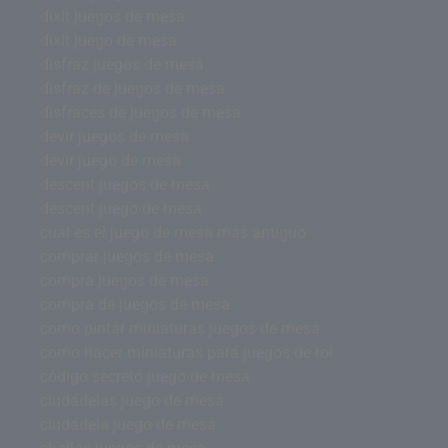
dixit juegos de mesa
dixit juego de mesa
disfraz juegos de mesa
disfraz de juegos de mesa
disfraces de juegos de mesa
devir juegos de mesa
devir juego de mesa
descent juegos de mesa
descent juego de mesa
cual es el juego de mesa mas antiguo
comprar juegos de mesa
compra juegos de mesa
compra de juegos de mesa
como pintar miniaturas juegos de mesa
como hacer miniaturas para juegos de rol
código secreto juego de mesa
ciudadelas juego de mesa
ciudadela juego de mesa