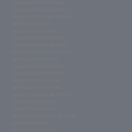
juegos de futbol de mesa
juegos de estrategia mesa
juegos de estrategia de mesa
juegos de de mesa
juegos de cartas mesa
juegos de cartas de mesa
juegos de adultos de mesa
juegos cooperativos de mesa
juegos cartas de mesa
juegos baratos de mesa
juegos antiguos de mesa
juego solitario de mesa
juego para dos de mesa
juego mesa juego de tronos
juego hotel de mesa
juego futbol de mesa
juego de tronos juego de mesa
juego de rol mesa
juego de rol de mesa