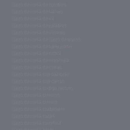
juego de mesa de zombies
juego de mesa de tablero
juego de mesa de rol
juego de mesa de palabras
juego de mesa de misterio
juego de mesa de juego de tronos
juego de mesa de harry potter
juego de mesa de futbol
juego de mesa de estrategia
juego de mesa de cartas
juego de mesa con palabras
juego de mesa con cartas
juego de mesa codigo secreto
juego de mesa clásicos
juego de mesa clasico
juego de mesa ciudadelas
juego de mesa catan
juego de mesa carrefour