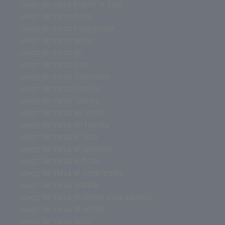
juego de mesa hundir la flota
juego de mesa hotel
juego de mesa harry potter
juego de mesa gratis
juego de mesa go
juego de mesa fnac
juego de mesa familiares
juego de mesa familiar
juego de mesa familia
juego de mesa en ingles
juego de mesa en familia
juego de mesa el lobo
juego de mesa el laberinto
juego de mesa el hotel
juego de mesa el corte ingles
juego de mesa dobble
juego de mesa divertido para adultos
juego de mesa divertido
juego de mesa devir