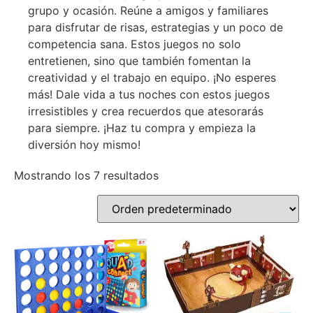
grupo y ocasión. Reúne a amigos y familiares
para disfrutar de risas, estrategias y un poco de
competencia sana. Estos juegos no solo
entretienen, sino que también fomentan la
creatividad y el trabajo en equipo. ¡No esperes
más! Dale vida a tus noches con estos juegos
irresistibles y crea recuerdos que atesorarás
para siempre. ¡Haz tu compra y empieza la
diversión hoy mismo!
Mostrando los 7 resultados