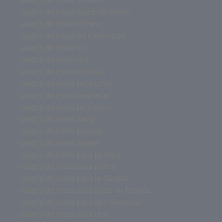
juegos de mesa solitario
juegos de mesa segunda mano
juegos de mesa rummy
juegos de mesa rol miniaturas
juegos de mesa rol
juegos de mesa risk
juegos de mesa redonda
juegos de mesa preguntas
juegos de mesa pokémon
juegos de mesa pictionary
juegos de mesa party
juegos de mesa parejas
juegos de mesa pareja
juegos de mesa para parejas
juegos de mesa para pareja
juegos de mesa para la familia
juegos de mesa para jugar en familia
juegos de mesa para dos personas
juegos de mesa para dos