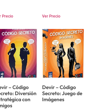
r Precio
Ver Precio
vir – Código
Devir – Código
creto: Diversión
Secreto: Juego de
tratégica con
Imágenes
migos