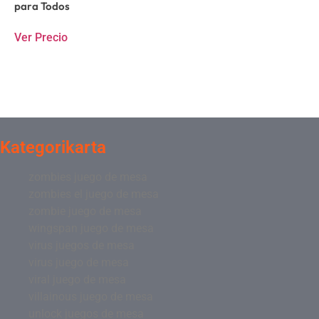
para Todos
Ver Precio
Kategorikarta
zombies juego de mesa
zombies el juego de mesa
zombie juego de mesa
wingspan juego de mesa
virus juegos de mesa
virus juego de mesa
viral juego de mesa
villainous juego de mesa
unlock juegos de mesa