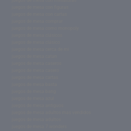
juegos de mesa con miniaturas
juegos de mesa con figuras
juegos de mesa con cartas
juegos de mesa comprar
juegos de mesa como monopoly
juegos de mesa clásicos
juegos de mesa clásico
juegos de mesa cerca de mi
juegos de mesa catan
juegos de mesa caseros
juegos de mesa casero
juegos de mesa cartas
juegos de mesa basta
juegos de mesa bang
juegos de mesa azul
juegos de mesa antiguos
juegos de mesa adultos mas vendidos
juegos de mesa adultos
juegos de mesa 7 wonders