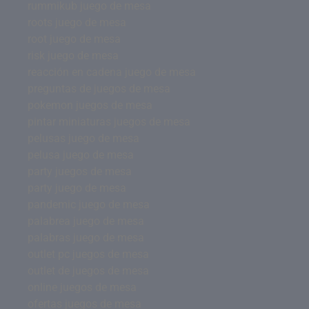
rummikub juego de mesa
roots juego de mesa
root juego de mesa
risk juego de mesa
reacción en cadena juego de mesa
preguntas de juegos de mesa
pokemon juegos de mesa
pintar miniaturas juegos de mesa
pelusas juego de mesa
pelusa juego de mesa
party juegos de mesa
party juego de mesa
pandemic juego de mesa
palabrea juego de mesa
palabras juego de mesa
outlet pc juegos de mesa
outlet de juegos de mesa
online juegos de mesa
ofertas juegos de mesa