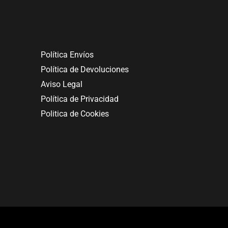
Política Envíos
Política de Devoluciones
Aviso Legal
Política de Privacidad
Politica de Cookies