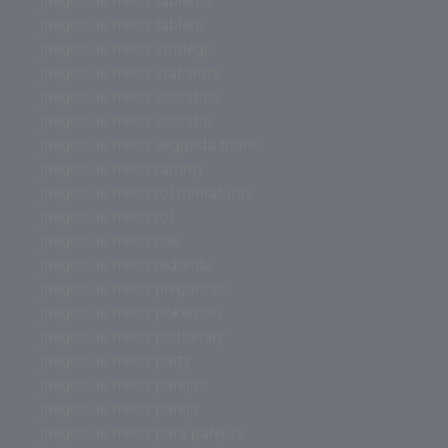
juegos de mesa tableros
juegos de mesa tablero
juegos de mesa stratego
juegos de mesa star wars
juegos de mesa solitarios
juegos de mesa solitario
juegos de mesa segunda mano
juegos de mesa rummy
juegos de mesa rol miniaturas
juegos de mesa rol
juegos de mesa risk
juegos de mesa redonda
juegos de mesa preguntas
juegos de mesa pokémon
juegos de mesa pictionary
juegos de mesa party
juegos de mesa parejas
juegos de mesa pareja
juegos de mesa para parejas