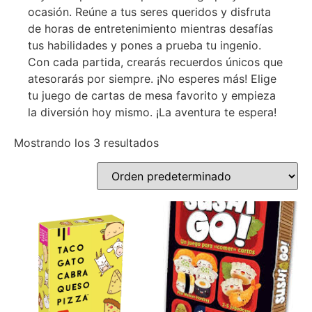
ocasión. Reúne a tus seres queridos y disfruta
de horas de entretenimiento mientras desafías
tus habilidades y pones a prueba tu ingenio.
Con cada partida, crearás recuerdos únicos que
atesorarás por siempre. ¡No esperes más! Elige
tu juego de cartas de mesa favorito y empieza
la diversión hoy mismo. ¡La aventura te espera!
Mostrando los 3 resultados