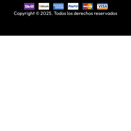
Copyright © 2025. Todos los derechos reservados