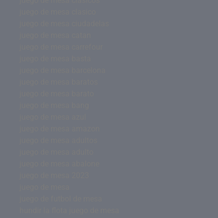
juego de mesa clásicos
juego de mesa clasico
juego de mesa ciudadelas
juego de mesa catan
juego de mesa carrefour
juego de mesa basta
juego de mesa barcelona
juego de mesa baratos
juego de mesa barato
juego de mesa bang
juego de mesa azul
juego de mesa amazon
juego de mesa adultos
juego de mesa adulto
juego de mesa abalone
juego de mesa 2023
juego de mesa
juego de futbol de mesa
hundir la flota juego de mesa