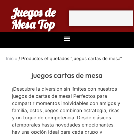
Juegos de
Mesa Top
Inicio
/ Productos etiquetados “juegos cartas de mesa”
juegos cartas de mesa
¡Descubre la diversión sin límites con nuestros
juegos de cartas de mesa! Perfectos para
compartir momentos inolvidables con amigos y
familia, estos juegos combinan estrategia, risas
y un toque de competencia. Desde clásicos
atemporales hasta novedades emocionantes,
hay una opción ideal para cada grupo y