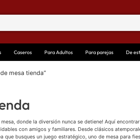
s
Caseros
Para Adultos
Para parejas
De es
 de mesa tienda”
ienda
e mesa, donde la diversión nunca se detiene! Aquí encontra
dables con amigos y familiares. Desde clásicos atemporal
a que busques un juego estratégico, uno de mesa para fiesta