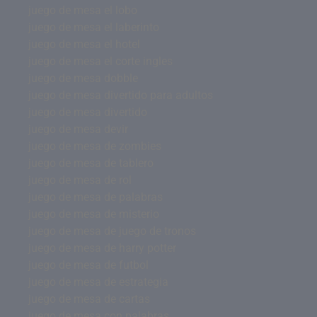
juego de mesa el lobo
juego de mesa el laberinto
juego de mesa el hotel
juego de mesa el corte ingles
juego de mesa dobble
juego de mesa divertido para adultos
juego de mesa divertido
juego de mesa devir
juego de mesa de zombies
juego de mesa de tablero
juego de mesa de rol
juego de mesa de palabras
juego de mesa de misterio
juego de mesa de juego de tronos
juego de mesa de harry potter
juego de mesa de futbol
juego de mesa de estrategia
juego de mesa de cartas
juego de mesa con palabras