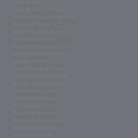
juego de mesa
juego de futbol de mesa
hundir la flota juego de mesa
hotel juego de mesa
hegemony juego de mesa
heat juego de mesa
harry potter juegos de mesa
harry potter juego de mesa
go juego de mesa
futbolito juego de mesa
futbolito de mesa juegos
futbolito de mesa juego
futbol de mesa juegos
futbol de mesa juego
fnac juegos de mesa
fnac juego de mesa
faraway juego de mesa
exit juegos de mesa
exit juego de mesa