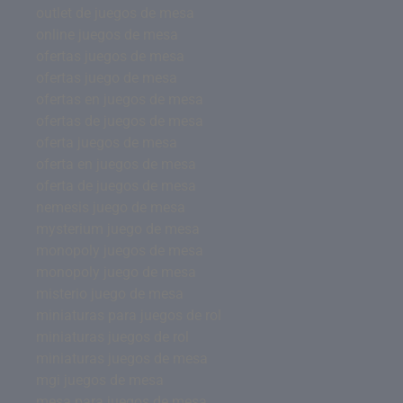
outlet de juegos de mesa
online juegos de mesa
ofertas juegos de mesa
ofertas juego de mesa
ofertas en juegos de mesa
ofertas de juegos de mesa
oferta juegos de mesa
oferta en juegos de mesa
oferta de juegos de mesa
nemesis juego de mesa
mysterium juego de mesa
monopoly juegos de mesa
monopoly juego de mesa
misterio juego de mesa
miniaturas para juegos de rol
miniaturas juegos de rol
miniaturas juegos de mesa
mgi juegos de mesa
mesa para juegos de mesa