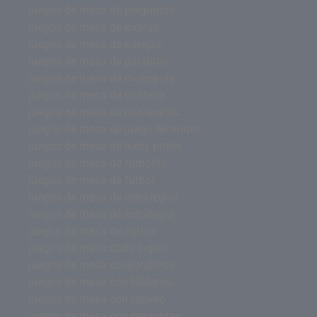
juegos de mesa de preguntas
juegos de mesa de piratas
juegos de mesa de parejas
juegos de mesa de palabras
juegos de mesa de monopoly
juegos de mesa de misterio
juegos de mesa de miniaturas
juegos de mesa de juego de tronos
juegos de mesa de harry potter
juegos de mesa de futbolito
juegos de mesa de futbol
juegos de mesa de estrategias
juegos de mesa de estrategia
juegos de mesa de cartas
juegos de mesa corte ingles
juegos de mesa cooperativos
juegos de mesa con tableros
juegos de mesa con tablero
juegos de mesa con preguntas