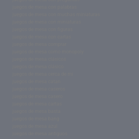
juegos de mesa con palabras
juegos de mesa con muchas miniaturas
juegos de mesa con miniaturas
juegos de mesa con figuras
juegos de mesa con cartas
juegos de mesa comprar
juegos de mesa como monopoly
juegos de mesa clásicos
juegos de mesa clásico
juegos de mesa cerca de mi
juegos de mesa catan
juegos de mesa caseros
juegos de mesa casero
juegos de mesa cartas
juegos de mesa basta
juegos de mesa bang
juegos de mesa azul
juegos de mesa antiguos