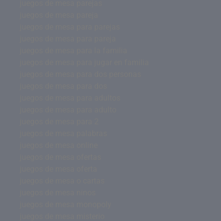
juegos de mesa parejas
juegos de mesa pareja
juegos de mesa para parejas
juegos de mesa para pareja
juegos de mesa para la familia
juegos de mesa para jugar en familia
juegos de mesa para dos personas
juegos de mesa para dos
juegos de mesa para adultos
juegos de mesa para adulto
juegos de mesa para 2
juegos de mesa palabras
juegos de mesa online
juegos de mesa ofertas
juegos de mesa oferta
juegos de mesa o cartas
juegos de mesa ninos
juegos de mesa monopoly
juegos de mesa misterio