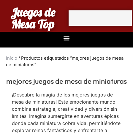
Juegos de
Mesa Top
Inicio
/ Productos etiquetados “mejores juegos de mesa
de miniaturas”
mejores juegos de mesa de miniaturas
¡Descubre la magia de los mejores juegos de
mesa de miniaturas! Este emocionante mundo
combina estrategia, creatividad y diversión sin
límites. Imagina sumergirte en aventuras épicas
donde cada miniatura cobra vida, permitiéndote
explorar reinos fantásticos y enfrentarte a