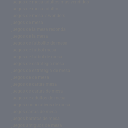
juegos de mesa adultos mas vendidos
juegos de mesa adultos
juegos de mesa 7 wonders
juegos de mesa
juegos de la mesa redonda
juegos de la mesa
juegos de futbolito de mesa
juegos de futbol mesa
juegos de futbol de mesa
juegos de estrategia mesa
juegos de estrategia de mesa
juegos de de mesa
juegos de cartas mesa
juegos de cartas de mesa
juegos de adultos de mesa
juegos cooperativos de mesa
juegos cartas de mesa
juegos baratos de mesa
juegos antiguos de mesa