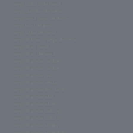
juego solitario de mesa
juego para dos de mesa
juego mesa juego de tronos
juego hotel de mesa
juego futbol de mesa
juego de tronos juego de mesa
juego de rol mesa
juego de rol de mesa
juego de mesa zombies
juego de mesa zombie
juego de mesa virus
juego de mesa tienda
juego de mesa the island
juego de mesa tabu
juego de mesa tablero
juego de mesa sushi go
juego de mesa solitario
juego de mesa rummy
juego de mesa rummikub