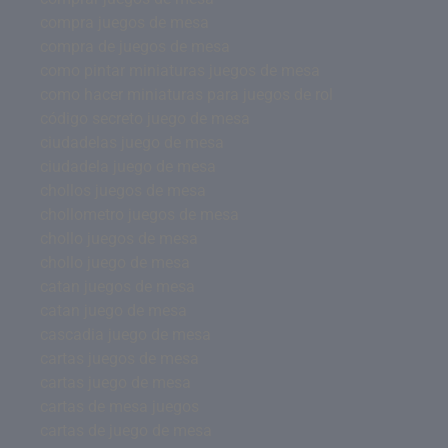
compra juegos de mesa
compra de juegos de mesa
como pintar miniaturas juegos de mesa
como hacer miniaturas para juegos de rol
código secreto juego de mesa
ciudadelas juego de mesa
ciudadela juego de mesa
chollos juegos de mesa
chollometro juegos de mesa
chollo juegos de mesa
chollo juego de mesa
catan juegos de mesa
catan juego de mesa
cascadia juego de mesa
cartas juegos de mesa
cartas juego de mesa
cartas de mesa juegos
cartas de juego de mesa