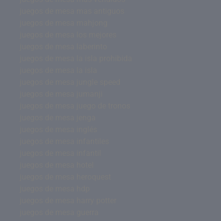
juegos de mesa mas antiguos
juegos de mesa mahjong
juegos de mesa los mejores
juegos de mesa laberinto
juegos de mesa la isla prohibida
juegos de mesa la isla
juegos de mesa jungle speed
juegos de mesa jumanji
juegos de mesa juego de tronos
juegos de mesa jenga
juegos de mesa inglés
juegos de mesa infantiles
juegos de mesa infantil
juegos de mesa hotel
juegos de mesa heroquest
juegos de mesa hdp
juegos de mesa harry potter
juegos de mesa guerra