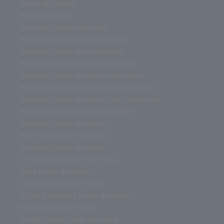
mesa de juegos
mesa de juego
mercurio juegos de mesa
mejores wargames miniaturas
mejores juegos de miniaturas
mejores juegos de mesa para dos
mejores juegos de mesa miniaturas
mejores juegos de mesa de miniaturas
mejores juegos de mesa con miniaturas
mejores juegos de mesa adultos
mejores juegos de mesa
mal trago juego de mesa
mahjong juego de mesa
los mejores juegos de mesa
lince juego de mesa
laberinto juego de mesa
la isla prohibida juego de mesa
kluster juego de mesa
jungle speed juego de mesa