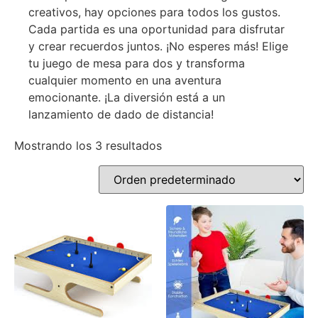
creativos, hay opciones para todos los gustos.
Cada partida es una oportunidad para disfrutar
y crear recuerdos juntos. ¡No esperes más! Elige
tu juego de mesa para dos y transforma
cualquier momento en una aventura
emocionante. ¡La diversión está a un
lanzamiento de dado de distancia!
Mostrando los 3 resultados