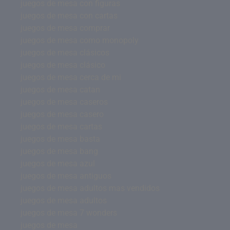
juegos de mesa con figuras
juegos de mesa con cartas
juegos de mesa comprar
juegos de mesa como monopoly
juegos de mesa clásicos
juegos de mesa clásico
juegos de mesa cerca de mi
juegos de mesa catan
juegos de mesa caseros
juegos de mesa casero
juegos de mesa cartas
juegos de mesa basta
juegos de mesa bang
juegos de mesa azul
juegos de mesa antiguos
juegos de mesa adultos mas vendidos
juegos de mesa adultos
juegos de mesa 7 wonders
juegos de mesa