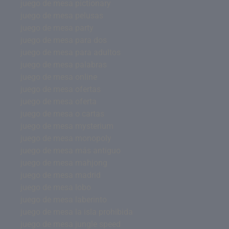
juego de mesa pictionary
juego de mesa pelusas
juego de mesa party
juego de mesa para dos
juego de mesa para adultos
juego de mesa palabras
juego de mesa online
juego de mesa ofertas
juego de mesa oferta
juego de mesa o cartas
juego de mesa mysterium
juego de mesa monopoly
juego de mesa más antiguo
juego de mesa mahjong
juego de mesa madrid
juego de mesa lobo
juego de mesa laberinto
juego de mesa la isla prohibida
juego de mesa jungle speed