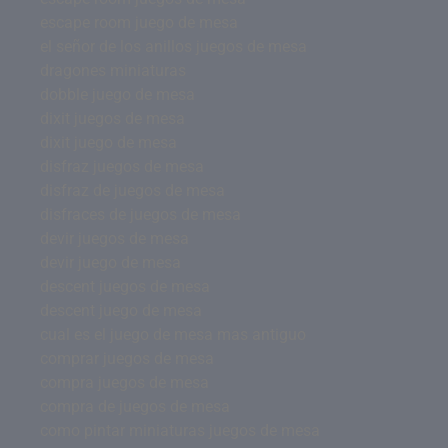
escape room juego de mesa
el señor de los anillos juegos de mesa
dragones miniaturas
dobble juego de mesa
dixit juegos de mesa
dixit juego de mesa
disfraz juegos de mesa
disfraz de juegos de mesa
disfraces de juegos de mesa
devir juegos de mesa
devir juego de mesa
descent juegos de mesa
descent juego de mesa
cual es el juego de mesa mas antiguo
comprar juegos de mesa
compra juegos de mesa
compra de juegos de mesa
como pintar miniaturas juegos de mesa