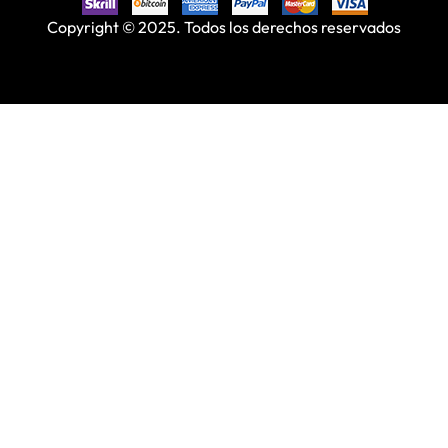
Copyright © 2025. Todos los derechos reservados