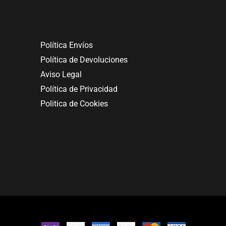
Política Envíos
Política de Devoluciones
Aviso Legal
Política de Privacidad
Politica de Cookies