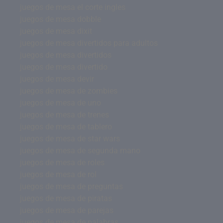
juegos de mesa el corte ingles
juegos de mesa dobble
juegos de mesa dixit
juegos de mesa divertidos para adultos
juegos de mesa divertidos
juegos de mesa divertido
juegos de mesa devir
juegos de mesa de zombies
juegos de mesa de uno
juegos de mesa de trenes
juegos de mesa de tablero
juegos de mesa de star wars
juegos de mesa de segunda mano
juegos de mesa de roles
juegos de mesa de rol
juegos de mesa de preguntas
juegos de mesa de piratas
juegos de mesa de parejas
juegos de mesa de palabras