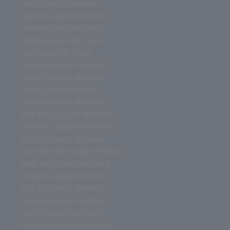
tapple juego de mesa
tapetes juegos de mesa
tapetes juego de mesa
tapete juegos de mesa
tabu juego de mesa
tableros juegos de mesa
tablero juegos de mesa
tablero juego de mesa
stratego juego de mesa
star wars juegos de mesa
solitarios juegos de mesa
solitario juego de mesa
slay the spire juego de mesa
skull king juego de mesa
senjutsu juego de mesa
sagrada juego de mesa
saboteur juego de mesa
rummy juego de mesa
rummikub juego de mesa