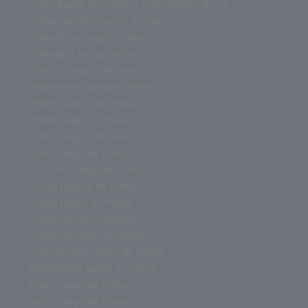
como hacer miniaturas para juegos de rol
código secreto juego de mesa
ciudadelas juego de mesa
ciudadela juego de mesa
chollos juegos de mesa
chollometro juegos de mesa
chollo juegos de mesa
chollo juego de mesa
catan juegos de mesa
catan juego de mesa
cascadia juego de mesa
cartas juegos de mesa
cartas juego de mesa
cartas de mesa juegos
cartas de juego de mesa
carcassonne juego de mesa
bloodborne juego de mesa
bingo juego de mesa
basta juego de mesa