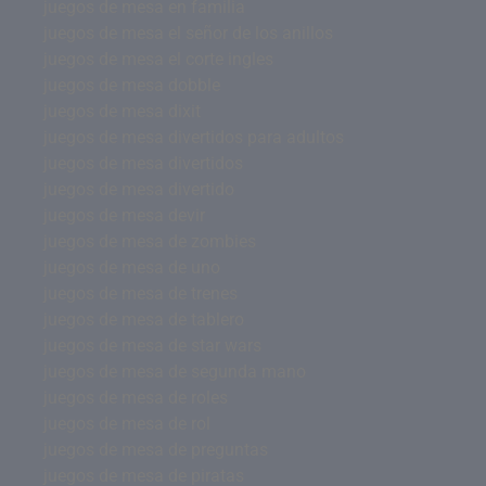
juegos de mesa en familia
juegos de mesa el señor de los anillos
juegos de mesa el corte ingles
juegos de mesa dobble
juegos de mesa dixit
juegos de mesa divertidos para adultos
juegos de mesa divertidos
juegos de mesa divertido
juegos de mesa devir
juegos de mesa de zombies
juegos de mesa de uno
juegos de mesa de trenes
juegos de mesa de tablero
juegos de mesa de star wars
juegos de mesa de segunda mano
juegos de mesa de roles
juegos de mesa de rol
juegos de mesa de preguntas
juegos de mesa de piratas