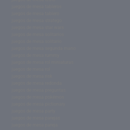
juegos de mesa tableros
juegos de mesa tablero
juegos de mesa stratego
juegos de mesa star wars
juegos de mesa solitarios
juegos de mesa solitario
juegos de mesa segunda mano
juegos de mesa rummy
juegos de mesa rol miniaturas
juegos de mesa rol
juegos de mesa risk
juegos de mesa redonda
juegos de mesa preguntas
juegos de mesa pokémon
juegos de mesa pictionary
juegos de mesa party
juegos de mesa parejas
juegos de mesa pareja