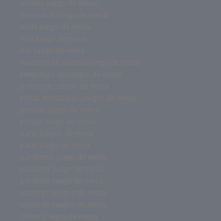
rummy juego de mesa
rummikub juego de mesa
roots juego de mesa
root juego de mesa
risk juego de mesa
reacción en cadena juego de mesa
preguntas de juegos de mesa
pokemon juegos de mesa
pintar miniaturas juegos de mesa
pelusas juego de mesa
pelusa juego de mesa
party juegos de mesa
party juego de mesa
pandemic juego de mesa
palabrea juego de mesa
palabras juego de mesa
outlet pc juegos de mesa
outlet de juegos de mesa
online juegos de mesa