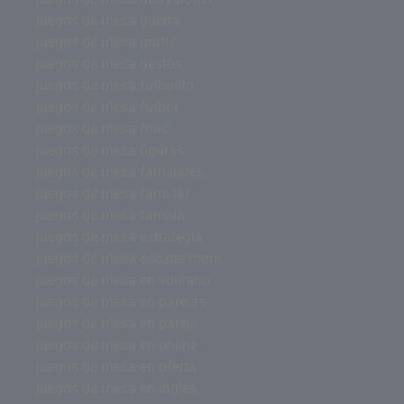
juegos de mesa guerra
juegos de mesa gratis
juegos de mesa gestos
juegos de mesa futbolito
juegos de mesa futbol
juegos de mesa fnac
juegos de mesa figuras
juegos de mesa familiares
juegos de mesa familiar
juegos de mesa familia
juegos de mesa estrategia
juegos de mesa escape room
juegos de mesa en solitario
juegos de mesa en parejas
juegos de mesa en pareja
juegos de mesa en online
juegos de mesa en oferta
juegos de mesa en ingles