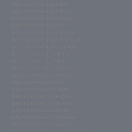
juegos de mesa de parejas
juegos de mesa de palabras
juegos de mesa de monopoly
juegos de mesa de misterio
juegos de mesa de miniaturas
juegos de mesa de juego de tronos
juegos de mesa de harry potter
juegos de mesa de futbolito
juegos de mesa de futbol
juegos de mesa de estrategias
juegos de mesa de estrategia
juegos de mesa de cartas
juegos de mesa corte ingles
juegos de mesa cooperativos
juegos de mesa con tableros
juegos de mesa con tablero
juegos de mesa con preguntas
juegos de mesa con palabras
juegos de mesa con muchas miniaturas