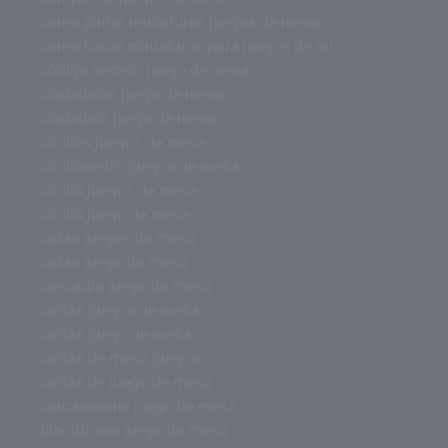
como pintar miniaturas juegos de mesa
como hacer miniaturas para juegos de rol
código secreto juego de mesa
ciudadelas juego de mesa
ciudadela juego de mesa
chollos juegos de mesa
chollometro juegos de mesa
chollo juegos de mesa
chollo juego de mesa
catan juegos de mesa
catan juego de mesa
cascadia juego de mesa
cartas juegos de mesa
cartas juego de mesa
cartas de mesa juegos
cartas de juego de mesa
carcassonne juego de mesa
bloodborne juego de mesa