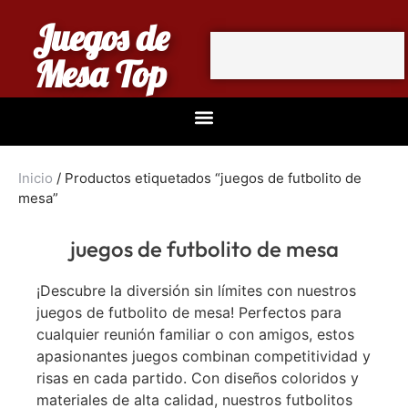
Juegos de
Mesa Top
Inicio
/ Productos etiquetados “juegos de futbolito de
mesa”
juegos de futbolito de mesa
¡Descubre la diversión sin límites con nuestros
juegos de futbolito de mesa! Perfectos para
cualquier reunión familiar o con amigos, estos
apasionantes juegos combinan competitividad y
risas en cada partido. Con diseños coloridos y
materiales de alta calidad, nuestros futbolitos