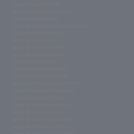
juego de mesa el hotel
juego de mesa el corte ingles
juego de mesa dobble
juego de mesa divertido para adultos
juego de mesa divertido
juego de mesa devir
juego de mesa de zombies
juego de mesa de tablero
juego de mesa de rol
juego de mesa de palabras
juego de mesa de misterio
juego de mesa de juego de tronos
juego de mesa de harry potter
juego de mesa de futbol
juego de mesa de estrategia
juego de mesa de cartas
juego de mesa con palabras
juego de mesa con cartas
juego de mesa codigo secreto