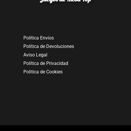
Política Envíos
Política de Devoluciones
Aviso Legal
Política de Privacidad
Politica de Cookies