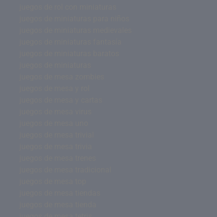
juegos de rol con miniaturas
juegos de miniaturas para niños
juegos de miniaturas medievales
juegos de miniaturas fantasía
juegos de miniaturas baratos
juegos de miniaturas
juegos de mesa zombies
juegos de mesa y rol
juegos de mesa y cartas
juegos de mesa virus
juegos de mesa uno
juegos de mesa trivial
juegos de mesa trivia
juegos de mesa trenes
juegos de mesa tradicional
juegos de mesa top
juegos de mesa tiendas
juegos de mesa tienda
juegos de mesa tetris