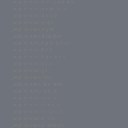
juego de mesa la isla prohibida
juego de mesa jungle speed
juego de mesa jumanji
juego de mesa jenga
juego de mesa inglés
juego de mesa infantiles
juego de mesa hundir la flota
juego de mesa hotel
juego de mesa harry potter
juego de mesa gratis
juego de mesa go
juego de mesa fnac
juego de mesa familiares
juego de mesa familiar
juego de mesa familia
juego de mesa en ingles
juego de mesa en familia
juego de mesa el lobo
juego de mesa el laberinto