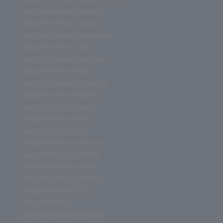
juego de mesa clásicos
juego de mesa clasico
juego de mesa ciudadelas
juego de mesa catan
juego de mesa carrefour
juego de mesa basta
juego de mesa barcelona
juego de mesa baratos
juego de mesa barato
juego de mesa bang
juego de mesa azul
juego de mesa amazon
juego de mesa adultos
juego de mesa adulto
juego de mesa abalone
juego de mesa 2023
juego de mesa
juego de futbol de mesa