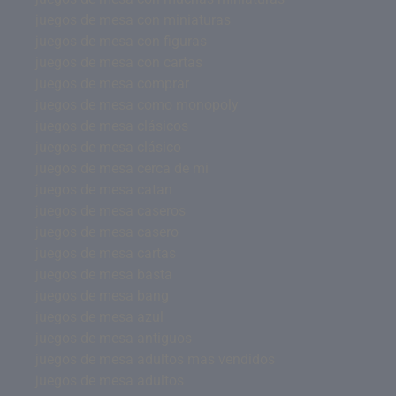
juegos de mesa con miniaturas
juegos de mesa con figuras
juegos de mesa con cartas
juegos de mesa comprar
juegos de mesa como monopoly
juegos de mesa clásicos
juegos de mesa clásico
juegos de mesa cerca de mi
juegos de mesa catan
juegos de mesa caseros
juegos de mesa casero
juegos de mesa cartas
juegos de mesa basta
juegos de mesa bang
juegos de mesa azul
juegos de mesa antiguos
juegos de mesa adultos mas vendidos
juegos de mesa adultos