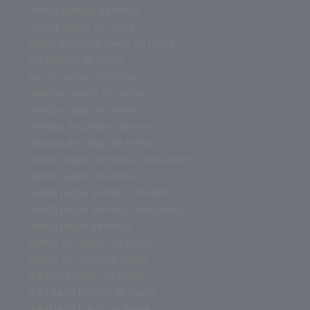
unlock juegos de mesa
unlock juego de mesa
turing machine juego de mesa
top juegos de mesa
top de juegos de mesa
tiendas juegos de mesa
tiendas juego de mesa
tiendas de juegos de mesa
tiendas de juego de mesa
tienda juegos de mesa cerca de m
tienda juegos de mesa
tienda juego de mesa madrid
tienda juego de mesa barcelona
tienda juego de mesa
tienda de juegos de mesa
tienda de juego de mesa
the mind juego de mesa
the island juegos de mesa
the island juego de mesa