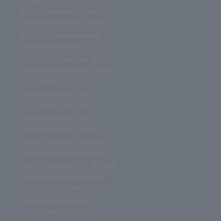
juego de mesa redonda
juego de mesa pictionary
juego de mesa pelusas
juego de mesa party
juego de mesa para dos
juego de mesa para adultos
juego de mesa palabras
juego de mesa online
juego de mesa ofertas
juego de mesa oferta
juego de mesa o cartas
juego de mesa mysterium
juego de mesa monopoly
juego de mesa más antiguo
juego de mesa mahjong
juego de mesa madrid
juego de mesa lobo
juego de mesa laberinto