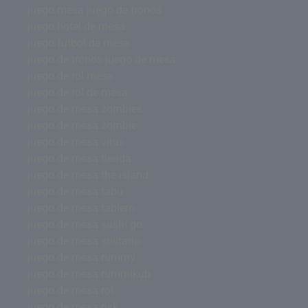
juego mesa juego de tronos
juego hotel de mesa
juego futbol de mesa
juego de tronos juego de mesa
juego de rol mesa
juego de rol de mesa
juego de mesa zombies
juego de mesa zombie
juego de mesa virus
juego de mesa tienda
juego de mesa the island
juego de mesa tabu
juego de mesa tablero
juego de mesa sushi go
juego de mesa solitario
juego de mesa rummy
juego de mesa rummikub
juego de mesa rol
juego de mesa risk