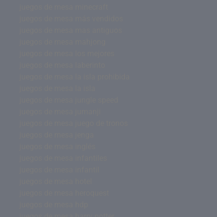
juegos de mesa minecraft
juegos de mesa más vendidos
juegos de mesa mas antiguos
juegos de mesa mahjong
juegos de mesa los mejores
juegos de mesa laberinto
juegos de mesa la isla prohibida
juegos de mesa la isla
juegos de mesa jungle speed
juegos de mesa jumanji
juegos de mesa juego de tronos
juegos de mesa jenga
juegos de mesa inglés
juegos de mesa infantiles
juegos de mesa infantil
juegos de mesa hotel
juegos de mesa heroquest
juegos de mesa hdp
juegos de mesa harry potter