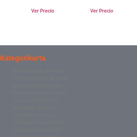
Ver Precio
Ver Precio
Kategorikarta
zombies juego de mesa
zombies el juego de mesa
zombie juego de mesa
wingspan juego de mesa
virus juegos de mesa
virus juego de mesa
viral juego de mesa
villainous juego de mesa
unlock juegos de mesa
unlock juego de mesa