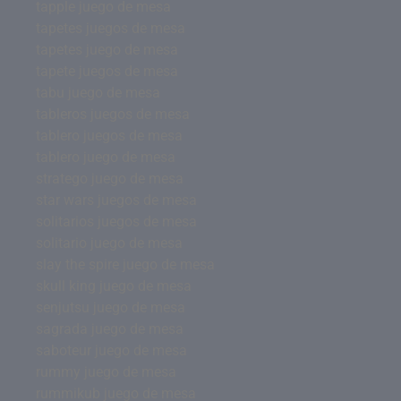
tapple juego de mesa
tapetes juegos de mesa
tapetes juego de mesa
tapete juegos de mesa
tabu juego de mesa
tableros juegos de mesa
tablero juegos de mesa
tablero juego de mesa
stratego juego de mesa
star wars juegos de mesa
solitarios juegos de mesa
solitario juego de mesa
slay the spire juego de mesa
skull king juego de mesa
senjutsu juego de mesa
sagrada juego de mesa
saboteur juego de mesa
rummy juego de mesa
rummikub juego de mesa