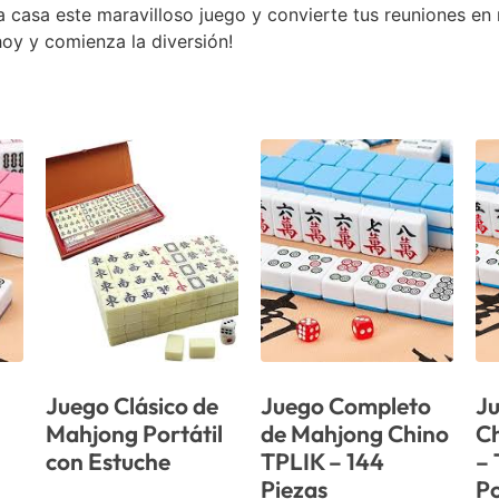
 a casa este maravilloso juego y convierte tus reuniones en
oy y comienza la diversión!
Juego Clásico de
Juego Completo
J
Mahjong Portátil
de Mahjong Chino
C
con Estuche
TPLIK – 144
– 
Piezas
Po