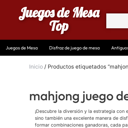
Juegos de Mesa
Top
Juegos de Mesa
Disfraz de juego de mesa
Antiguo
Inicio
/ Productos etiquetados “mahjo
mahjong juego d
¡Descubre la diversión y la estrategia con
sino también una excelente manera de disf
formar combinaciones ganadoras, cada part