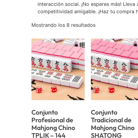
interacción social. ¡No esperes más! Lleva
competitividad amigable. ¡Haz tu compra h
Mostrando los 8 resultados
Conjunto
Conjunto
Profesional de
Tradicional de
Mahjong Chino
Mahjong Chino
TPLIK – 144
SHATONG