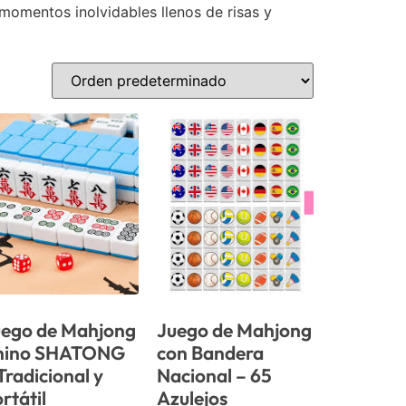
 momentos inolvidables llenos de risas y
uego de Mahjong
Juego de Mahjong
hino SHATONG
con Bandera
Tradicional y
Nacional – 65
rtátil
Azulejos