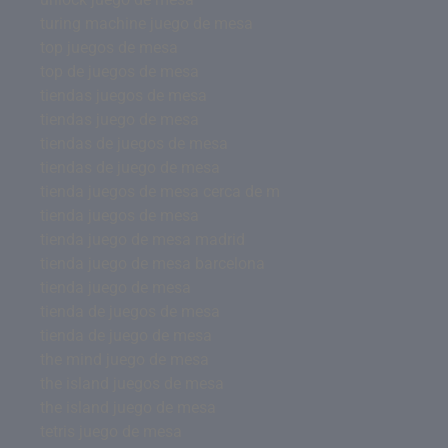
turing machine juego de mesa
top juegos de mesa
top de juegos de mesa
tiendas juegos de mesa
tiendas juego de mesa
tiendas de juegos de mesa
tiendas de juego de mesa
tienda juegos de mesa cerca de m
tienda juegos de mesa
tienda juego de mesa madrid
tienda juego de mesa barcelona
tienda juego de mesa
tienda de juegos de mesa
tienda de juego de mesa
the mind juego de mesa
the island juegos de mesa
the island juego de mesa
tetris juego de mesa