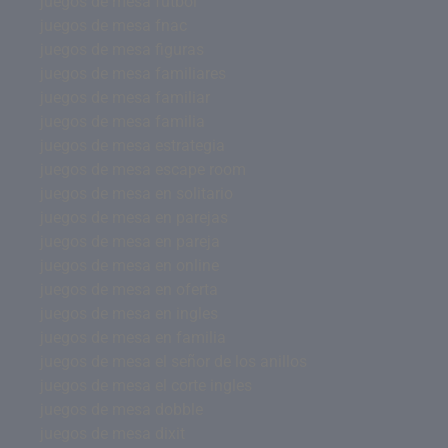
juegos de mesa futbol
juegos de mesa fnac
juegos de mesa figuras
juegos de mesa familiares
juegos de mesa familiar
juegos de mesa familia
juegos de mesa estrategia
juegos de mesa escape room
juegos de mesa en solitario
juegos de mesa en parejas
juegos de mesa en pareja
juegos de mesa en online
juegos de mesa en oferta
juegos de mesa en ingles
juegos de mesa en familia
juegos de mesa el señor de los anillos
juegos de mesa el corte ingles
juegos de mesa dobble
juegos de mesa dixit