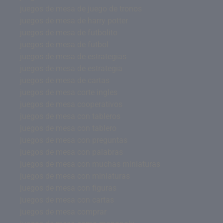
juegos de mesa de juego de tronos
juegos de mesa de harry potter
juegos de mesa de futbolito
juegos de mesa de futbol
juegos de mesa de estrategias
juegos de mesa de estrategia
juegos de mesa de cartas
juegos de mesa corte ingles
juegos de mesa cooperativos
juegos de mesa con tableros
juegos de mesa con tablero
juegos de mesa con preguntas
juegos de mesa con palabras
juegos de mesa con muchas miniaturas
juegos de mesa con miniaturas
juegos de mesa con figuras
juegos de mesa con cartas
juegos de mesa comprar