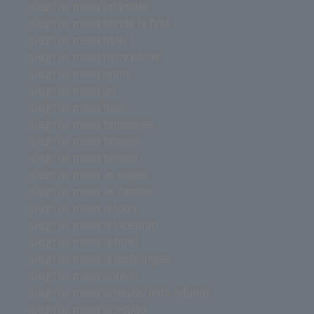
juego de mesa infantiles
juego de mesa hundir la flota
juego de mesa hotel
juego de mesa harry potter
juego de mesa gratis
juego de mesa go
juego de mesa fnac
juego de mesa familiares
juego de mesa familiar
juego de mesa familia
juego de mesa en ingles
juego de mesa en familia
juego de mesa el lobo
juego de mesa el laberinto
juego de mesa el hotel
juego de mesa el corte ingles
juego de mesa dobble
juego de mesa divertido para adultos
juego de mesa divertido