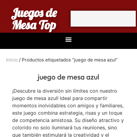
Juegos de
Mesa Top
Inicio
/ Productos etiquetados “juego de mesa azul”
juego de mesa azul
¡Descubre la diversión sin límites con nuestro
juego de mesa azul! Ideal para compartir
momentos inolvidables con amigos y familiares,
este juego combina estrategia, risas y un toque
de competencia amistosa. Su diseño atractivo y
colorido no solo iluminará tus reuniones, sino
que también estimulará la creatividad y el