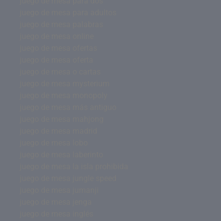
juego de mesa para dos
juego de mesa para adultos
juego de mesa palabras
juego de mesa online
juego de mesa ofertas
juego de mesa oferta
juego de mesa o cartas
juego de mesa mysterium
juego de mesa monopoly
juego de mesa más antiguo
juego de mesa mahjong
juego de mesa madrid
juego de mesa lobo
juego de mesa laberinto
juego de mesa la isla prohibida
juego de mesa jungle speed
juego de mesa jumanji
juego de mesa jenga
juego de mesa inglés