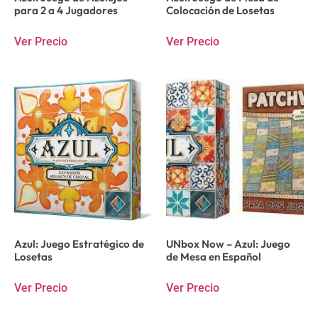
para 2 a 4 Jugadores
Colocación de Losetas
Ver Precio
Ver Precio
Azul: Juego Estratégico de
UNbox Now – Azul: Juego
Losetas
de Mesa en Español
Ver Precio
Ver Precio