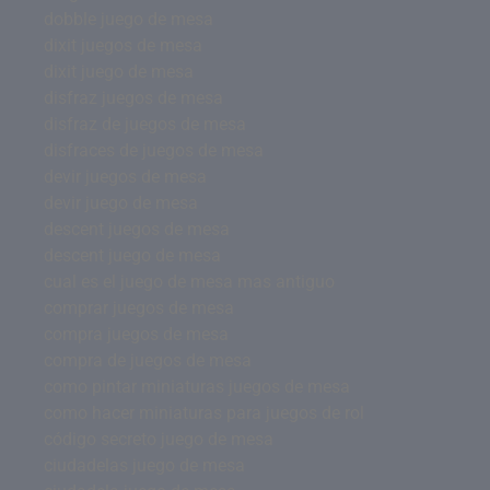
dobble juego de mesa
dixit juegos de mesa
dixit juego de mesa
disfraz juegos de mesa
disfraz de juegos de mesa
disfraces de juegos de mesa
devir juegos de mesa
devir juego de mesa
descent juegos de mesa
descent juego de mesa
cual es el juego de mesa mas antiguo
comprar juegos de mesa
compra juegos de mesa
compra de juegos de mesa
como pintar miniaturas juegos de mesa
como hacer miniaturas para juegos de rol
código secreto juego de mesa
ciudadelas juego de mesa