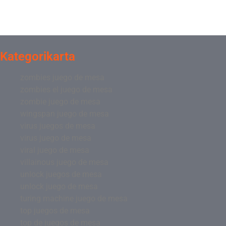
Kategorikarta
zombies juego de mesa
zombies el juego de mesa
zombie juego de mesa
wingspan juego de mesa
virus juegos de mesa
virus juego de mesa
viral juego de mesa
villainous juego de mesa
unlock juegos de mesa
unlock juego de mesa
turing machine juego de mesa
top juegos de mesa
top de juegos de mesa