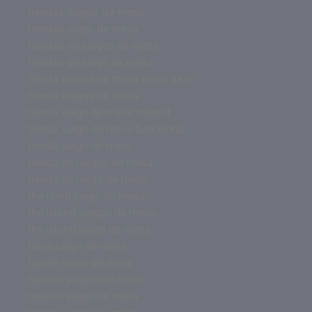
tiendas juegos de mesa
tiendas juego de mesa
tiendas de juegos de mesa
tiendas de juego de mesa
tienda juegos de mesa cerca de m
tienda juegos de mesa
tienda juego de mesa madrid
tienda juego de mesa barcelona
tienda juego de mesa
tienda de juegos de mesa
tienda de juego de mesa
the mind juego de mesa
the island juegos de mesa
the island juego de mesa
tetris juego de mesa
tapple juego de mesa
tapetes juegos de mesa
tapetes juego de mesa