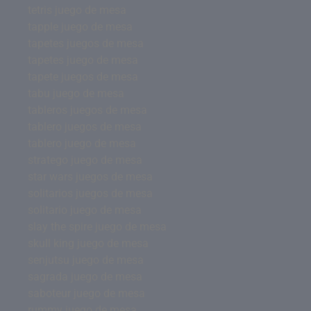
tetris juego de mesa
tapple juego de mesa
tapetes juegos de mesa
tapetes juego de mesa
tapete juegos de mesa
tabu juego de mesa
tableros juegos de mesa
tablero juegos de mesa
tablero juego de mesa
stratego juego de mesa
star wars juegos de mesa
solitarios juegos de mesa
solitario juego de mesa
slay the spire juego de mesa
skull king juego de mesa
senjutsu juego de mesa
sagrada juego de mesa
saboteur juego de mesa
rummy juego de mesa