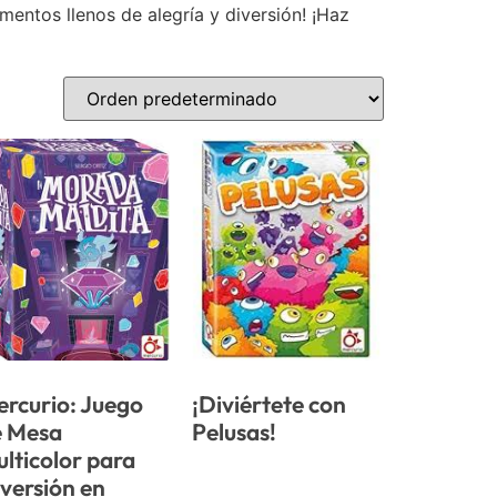
mentos llenos de alegría y diversión! ¡Haz
rcurio: Juego
¡Diviértete con
e Mesa
Pelusas!
lticolor para
versión en