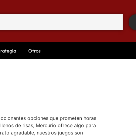
trategia
Otros
 emocionantes opciones que prometen horas
llenos de risas, Mercurio ofrece algo para
rato agradable, nuestros juegos son