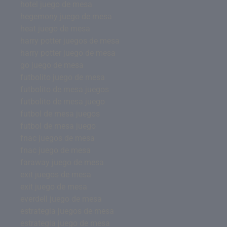
hotel juego de mesa
hegemony juego de mesa
heat juego de mesa
harry potter juegos de mesa
harry potter juego de mesa
go juego de mesa
futbolito juego de mesa
futbolito de mesa juegos
futbolito de mesa juego
futbol de mesa juegos
futbol de mesa juego
fnac juegos de mesa
fnac juego de mesa
faraway juego de mesa
exit juegos de mesa
exit juego de mesa
everdell juego de mesa
estrategia juegos de mesa
estrategia juego de mesa