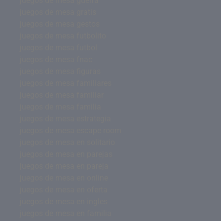
juegos de mesa guerra
juegos de mesa gratis
juegos de mesa gestos
juegos de mesa futbolito
juegos de mesa futbol
juegos de mesa fnac
juegos de mesa figuras
juegos de mesa familiares
juegos de mesa familiar
juegos de mesa familia
juegos de mesa estrategia
juegos de mesa escape room
juegos de mesa en solitario
juegos de mesa en parejas
juegos de mesa en pareja
juegos de mesa en online
juegos de mesa en oferta
juegos de mesa en ingles
juegos de mesa en familia