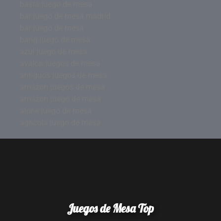
basta juego de mesa
bar juego de mesa madrid
bar juego de mesa
bang juego de mesa
azul juego de mesa
avalon juegos de mesa
antiguos juegos de mesa
amazon juegos de mesa
amazon juego de mesa
alone juego de mesa
agricola juego de mesa
Juegos de Mesa Top