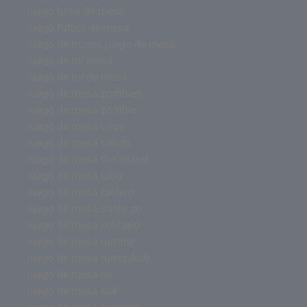
juego hotel de mesa
juego futbol de mesa
juego de tronos juego de mesa
juego de rol mesa
juego de rol de mesa
juego de mesa zombies
juego de mesa zombie
juego de mesa virus
juego de mesa tienda
juego de mesa the island
juego de mesa tabu
juego de mesa tablero
juego de mesa sushi go
juego de mesa solitario
juego de mesa rummy
juego de mesa rummikub
juego de mesa rol
juego de mesa risk