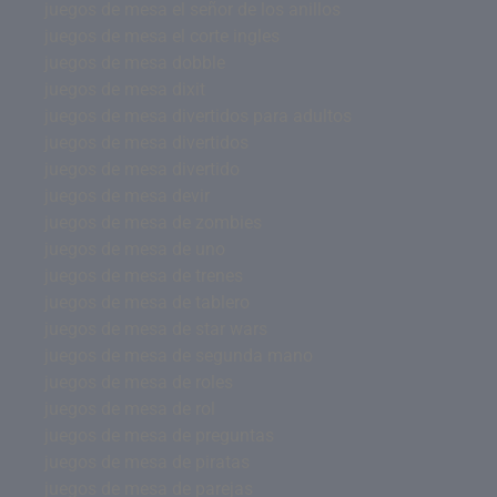
juegos de mesa el señor de los anillos
juegos de mesa el corte ingles
juegos de mesa dobble
juegos de mesa dixit
juegos de mesa divertidos para adultos
juegos de mesa divertidos
juegos de mesa divertido
juegos de mesa devir
juegos de mesa de zombies
juegos de mesa de uno
juegos de mesa de trenes
juegos de mesa de tablero
juegos de mesa de star wars
juegos de mesa de segunda mano
juegos de mesa de roles
juegos de mesa de rol
juegos de mesa de preguntas
juegos de mesa de piratas
juegos de mesa de parejas