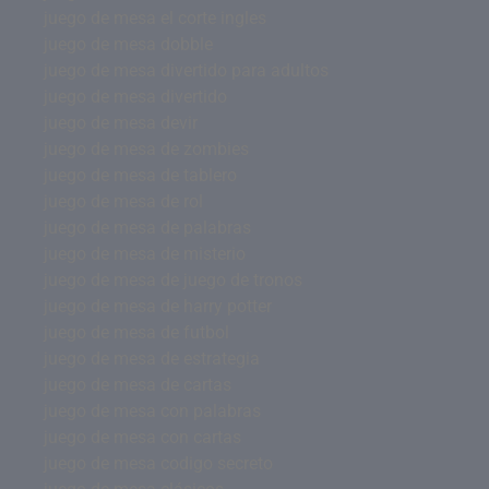
juego de mesa el corte ingles
juego de mesa dobble
juego de mesa divertido para adultos
juego de mesa divertido
juego de mesa devir
juego de mesa de zombies
juego de mesa de tablero
juego de mesa de rol
juego de mesa de palabras
juego de mesa de misterio
juego de mesa de juego de tronos
juego de mesa de harry potter
juego de mesa de futbol
juego de mesa de estrategia
juego de mesa de cartas
juego de mesa con palabras
juego de mesa con cartas
juego de mesa codigo secreto