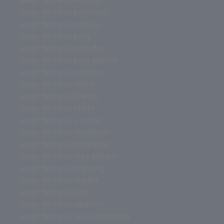
juego de mesa redonda
juego de mesa pictionary
juego de mesa pelusas
juego de mesa party
juego de mesa para dos
juego de mesa para adultos
juego de mesa palabras
juego de mesa online
juego de mesa ofertas
juego de mesa oferta
juego de mesa o cartas
juego de mesa mysterium
juego de mesa monopoly
juego de mesa más antiguo
juego de mesa mahjong
juego de mesa madrid
juego de mesa lobo
juego de mesa laberinto
juego de mesa la isla prohibida