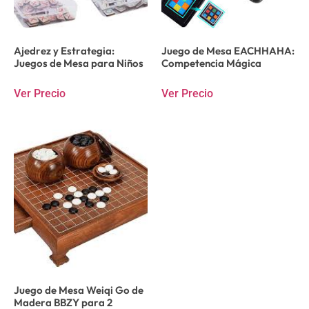
Ajedrez y Estrategia:
Juego de Mesa EACHHAHA:
Juegos de Mesa para Niños
Competencia Mágica
Ver Precio
Ver Precio
Juego de Mesa Weiqi Go de
Madera BBZY para 2