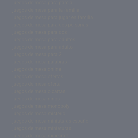
juegos de mesa para pareja
juegos de mesa para la familia
juegos de mesa para jugar en familia
juegos de mesa para dos personas
juegos de mesa para dos
juegos de mesa para adultos
juegos de mesa para adulto
juegos de mesa para 2
juegos de mesa palabras
juegos de mesa online
juegos de mesa ofertas
juegos de mesa oferta
juegos de mesa o cartas
juegos de mesa ninos
juegos de mesa monopoly
juegos de mesa misterio
juegos de mesa miniaturas español
juegos de mesa miniaturas
juegos de mesa minecraft