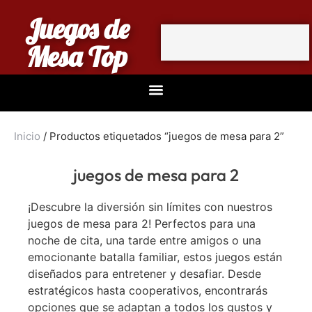
Juegos de
Mesa Top
Inicio
/ Productos etiquetados “juegos de mesa para 2”
juegos de mesa para 2
¡Descubre la diversión sin límites con nuestros
juegos de mesa para 2! Perfectos para una
noche de cita, una tarde entre amigos o una
emocionante batalla familiar, estos juegos están
diseñados para entretener y desafiar. Desde
estratégicos hasta cooperativos, encontrarás
opciones que se adaptan a todos los gustos y