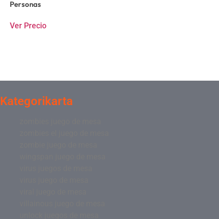
Personas
Ver Precio
Kategorikarta
zombies juego de mesa
zombies el juego de mesa
zombie juego de mesa
wingspan juego de mesa
virus juegos de mesa
virus juego de mesa
viral juego de mesa
villainous juego de mesa
unlock juegos de mesa