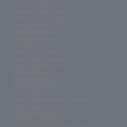
escape room juegos de mesa
escape room juego de mesa
el señor de los anillos juegos de mesa
dragones miniaturas
dobble juego de mesa
dixit juegos de mesa
dixit juego de mesa
disfraz juegos de mesa
disfraz de juegos de mesa
disfraces de juegos de mesa
devir juegos de mesa
devir juego de mesa
descent juegos de mesa
descent juego de mesa
cual es el juego de mesa mas antiguo
comprar juegos de mesa
compra juegos de mesa
compra de juegos de mesa