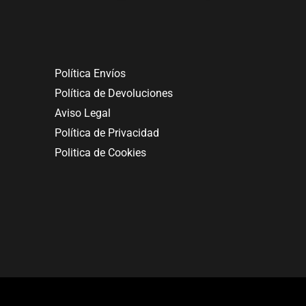
Política Envíos
Política de Devoluciones
Aviso Legal
Política de Privacidad
Politica de Cookies