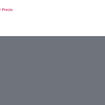
r Precio