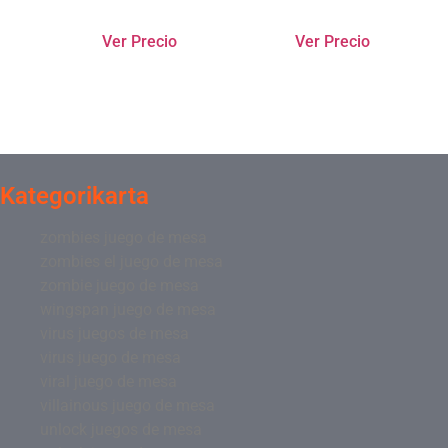
Ver Precio
Ver Precio
Kategorikarta
zombies juego de mesa
zombies el juego de mesa
zombie juego de mesa
wingspan juego de mesa
virus juegos de mesa
virus juego de mesa
viral juego de mesa
villainous juego de mesa
unlock juegos de mesa