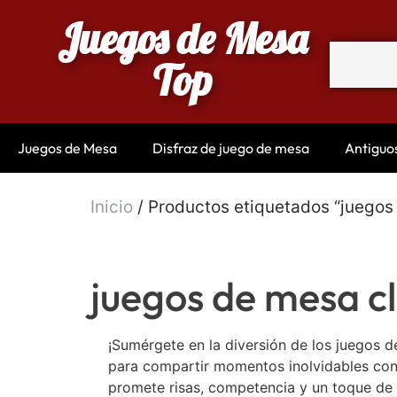
Juegos de Mesa
Top
Juegos de Mesa
Disfraz de juego de mesa
Antiguo
Inicio
/ Productos etiquetados “juegos
juegos de mesa c
¡Sumérgete en la diversión de los juegos d
para compartir momentos inolvidables con 
promete risas, competencia y un toque de 