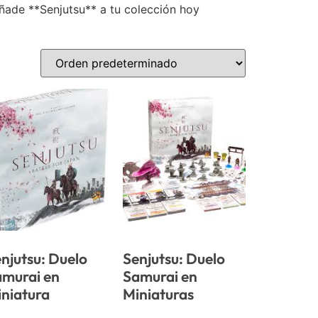
añade **Senjutsu** a tu colección hoy
njutsu: Duelo
Senjutsu: Duelo
amurai en
Samurai en
niatura
Miniaturas