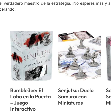
 el verdadero maestro de la estrategia. ¡No esperes más y 
perando.
Bumble3ee: El
Senjutsu: Duelo
Se
Lobo en la Puerta
Samurai con
S
– Juego
Miniaturas
Mi
Interactivo