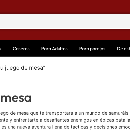
s
Caseros
Para Adultos
Para parejas
De es
su juego de mesa”
e mesa
uego de mesa que te transportará a un mundo de samuráis y
ente y enfrentarte a desafiantes enemigos en épicas batall
es una nueva aventura llena de tácticas y decisiones emoci