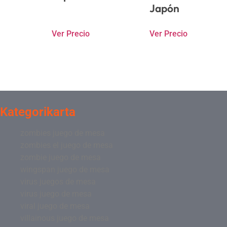
Japón
Ver Precio
Ver Precio
Kategorikarta
zombies juego de mesa
zombies el juego de mesa
zombie juego de mesa
wingspan juego de mesa
virus juegos de mesa
virus juego de mesa
viral juego de mesa
villainous juego de mesa