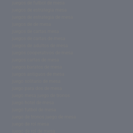
juegos de futbol de mesa
juegos de estrategia mesa
juegos de estrategia de mesa
juegos de de mesa
juegos de cartas mesa
juegos de cartas de mesa
juegos de adultos de mesa
juegos cooperativos de mesa
juegos cartas de mesa
juegos baratos de mesa
juegos antiguos de mesa
juego solitario de mesa
juego para dos de mesa
juego mesa juego de tronos
juego hotel de mesa
juego futbol de mesa
juego de tronos juego de mesa
juego de rol mesa
juego de rol de mesa