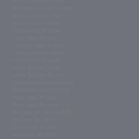
chollos juegos de mesa
chollometro juegos de mesa
chollo juegos de mesa
chollo juego de mesa
catan juegos de mesa
catan juego de mesa
cascadia juego de mesa
cartas juegos de mesa
cartas juego de mesa
cartas de mesa juegos
cartas de juego de mesa
carcassonne juego de mesa
bloodborne juego de mesa
bingo juego de mesa
basta juego de mesa
bar juego de mesa madrid
bar juego de mesa
bang juego de mesa
azul juego de mesa