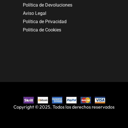
Política de Devoluciones
Aviso Legal
Política de Privacidad
Politica de Cookies
Copyright © 2025. Todos los derechos reservados