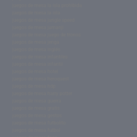
juegos de mesa la isla prohibida
juegos de mesa la isla
juegos de mesa jungle speed
juegos de mesa jumanji
juegos de mesa juego de tronos
juegos de mesa jenga
juegos de mesa inglés
juegos de mesa infantiles
juegos de mesa infantil
juegos de mesa hotel
juegos de mesa heroquest
juegos de mesa hdp
juegos de mesa harry potter
juegos de mesa guerra
juegos de mesa gratis
juegos de mesa gestos
juegos de mesa futbolito
juegos de mesa futbol