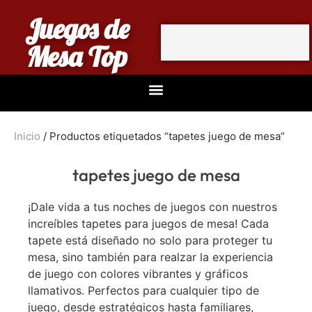
Juegos de
Mesa Top
Inicio
/ Productos etiquetados “tapetes juego de mesa”
tapetes juego de mesa
¡Dale vida a tus noches de juegos con nuestros
increíbles tapetes para juegos de mesa! Cada
tapete está diseñado no solo para proteger tu
mesa, sino también para realzar la experiencia
de juego con colores vibrantes y gráficos
llamativos. Perfectos para cualquier tipo de
juego, desde estratégicos hasta familiares,