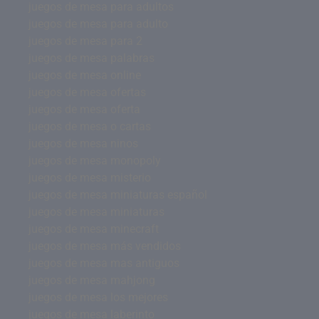
juegos de mesa para adultos
juegos de mesa para adulto
juegos de mesa para 2
juegos de mesa palabras
juegos de mesa online
juegos de mesa ofertas
juegos de mesa oferta
juegos de mesa o cartas
juegos de mesa ninos
juegos de mesa monopoly
juegos de mesa misterio
juegos de mesa miniaturas español
juegos de mesa miniaturas
juegos de mesa minecraft
juegos de mesa más vendidos
juegos de mesa mas antiguos
juegos de mesa mahjong
juegos de mesa los mejores
juegos de mesa laberinto