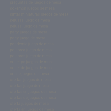
preguntas de juegos de mesa
pokemon juegos de mesa
pintar miniaturas juegos de mesa
pelusas juego de mesa
pelusa juego de mesa
party juegos de mesa
party juego de mesa
pandemic juego de mesa
palabrea juego de mesa
palabras juego de mesa
outlet pc juegos de mesa
outlet de juegos de mesa
online juegos de mesa
ofertas juegos de mesa
ofertas juego de mesa
ofertas en juegos de mesa
ofertas de juegos de mesa
oferta juegos de mesa
oferta en juegos de mesa