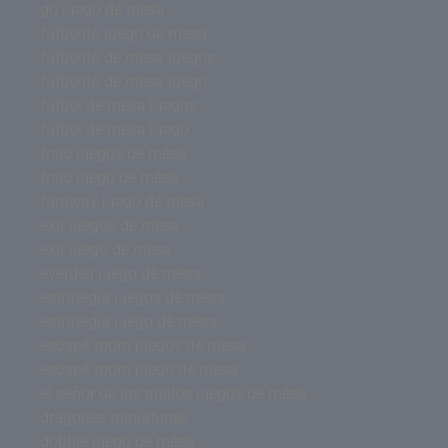
go juego de mesa
futbolito juego de mesa
futbolito de mesa juegos
futbolito de mesa juego
futbol de mesa juegos
futbol de mesa juego
fnac juegos de mesa
fnac juego de mesa
faraway juego de mesa
exit juegos de mesa
exit juego de mesa
everdell juego de mesa
estrategia juegos de mesa
estrategia juego de mesa
escape room juegos de mesa
escape room juego de mesa
el señor de los anillos juegos de mesa
dragones miniaturas
dobble juego de mesa