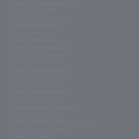
juego de mesa hundir la flota
juego de mesa hotel
juego de mesa harry potter
juego de mesa gratis
juego de mesa go
juego de mesa fnac
juego de mesa familiares
juego de mesa familiar
juego de mesa familia
juego de mesa en ingles
juego de mesa en familia
juego de mesa el lobo
juego de mesa el laberinto
juego de mesa el hotel
juego de mesa el corte ingles
juego de mesa dobble
juego de mesa divertido para adultos
juego de mesa divertido
juego de mesa devir