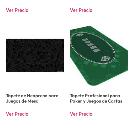
Ver Precio
Ver Precio
Tapete de Neopreno para
Tapete Profesional para
Juegos de Mesa
Poker y Juegos de Cartas
Ver Precio
Ver Precio