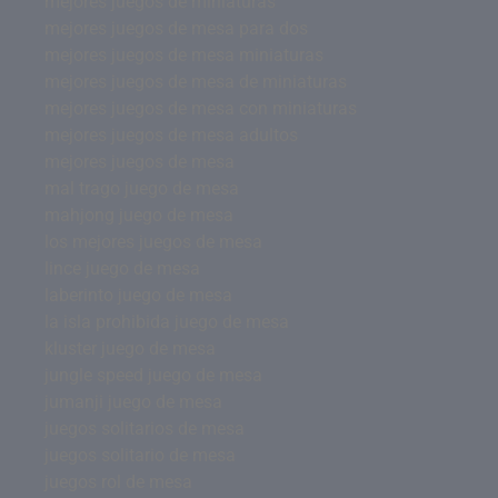
mejores juegos de miniaturas
mejores juegos de mesa para dos
mejores juegos de mesa miniaturas
mejores juegos de mesa de miniaturas
mejores juegos de mesa con miniaturas
mejores juegos de mesa adultos
mejores juegos de mesa
mal trago juego de mesa
mahjong juego de mesa
los mejores juegos de mesa
lince juego de mesa
laberinto juego de mesa
la isla prohibida juego de mesa
kluster juego de mesa
jungle speed juego de mesa
jumanji juego de mesa
juegos solitarios de mesa
juegos solitario de mesa
juegos rol de mesa