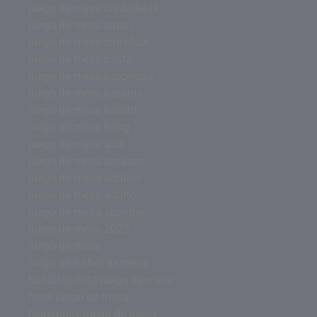
juego de mesa ciudadelas
juego de mesa catan
juego de mesa carrefour
juego de mesa basta
juego de mesa barcelona
juego de mesa baratos
juego de mesa barato
juego de mesa bang
juego de mesa azul
juego de mesa amazon
juego de mesa adultos
juego de mesa adulto
juego de mesa abalone
juego de mesa 2023
juego de mesa
juego de futbol de mesa
hundir la flota juego de mesa
hotel juego de mesa
hegemony juego de mesa