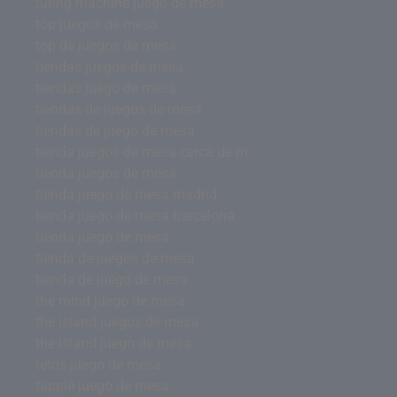
turing machine juego de mesa
top juegos de mesa
top de juegos de mesa
tiendas juegos de mesa
tiendas juego de mesa
tiendas de juegos de mesa
tiendas de juego de mesa
tienda juegos de mesa cerca de m
tienda juegos de mesa
tienda juego de mesa madrid
tienda juego de mesa barcelona
tienda juego de mesa
tienda de juegos de mesa
tienda de juego de mesa
the mind juego de mesa
the island juegos de mesa
the island juego de mesa
tetris juego de mesa
tapple juego de mesa