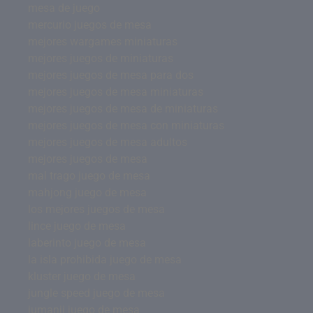
mesa de juego
mercurio juegos de mesa
mejores wargames miniaturas
mejores juegos de miniaturas
mejores juegos de mesa para dos
mejores juegos de mesa miniaturas
mejores juegos de mesa de miniaturas
mejores juegos de mesa con miniaturas
mejores juegos de mesa adultos
mejores juegos de mesa
mal trago juego de mesa
mahjong juego de mesa
los mejores juegos de mesa
lince juego de mesa
laberinto juego de mesa
la isla prohibida juego de mesa
kluster juego de mesa
jungle speed juego de mesa
jumanji juego de mesa