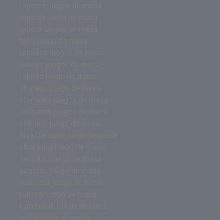
tapetes juegos de mesa
tapetes juego de mesa
tapete juegos de mesa
tabu juego de mesa
tableros juegos de mesa
tablero juegos de mesa
tablero juego de mesa
stratego juego de mesa
star wars juegos de mesa
solitarios juegos de mesa
solitario juego de mesa
slay the spire juego de mesa
skull king juego de mesa
senjutsu juego de mesa
sagrada juego de mesa
saboteur juego de mesa
rummy juego de mesa
rummikub juego de mesa
roots juego de mesa