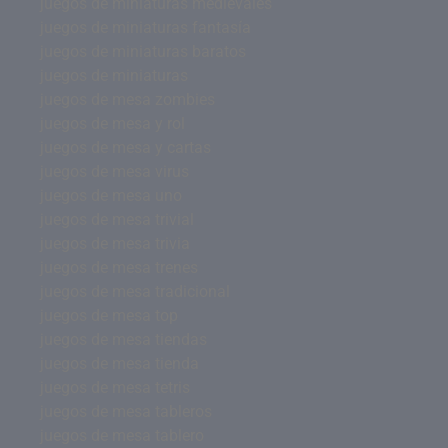
juegos de miniaturas medievales
juegos de miniaturas fantasía
juegos de miniaturas baratos
juegos de miniaturas
juegos de mesa zombies
juegos de mesa y rol
juegos de mesa y cartas
juegos de mesa virus
juegos de mesa uno
juegos de mesa trivial
juegos de mesa trivia
juegos de mesa trenes
juegos de mesa tradicional
juegos de mesa top
juegos de mesa tiendas
juegos de mesa tienda
juegos de mesa tetris
juegos de mesa tableros
juegos de mesa tablero