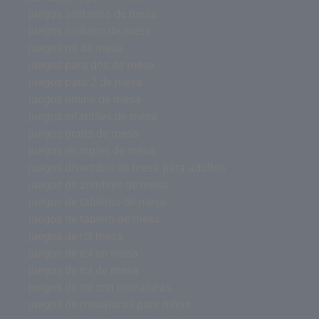
juegos solitarios de mesa
juegos solitario de mesa
juegos rol de mesa
juegos para dos de mesa
juegos para 2 de mesa
juegos online de mesa
juegos infantiles de mesa
juegos gratis de mesa
juegos en ingles de mesa
juegos divertidos de mesa para adultos
juegos de zombies de mesa
juegos de tableros de mesa
juegos de tablero de mesa
juegos de rol mesa
juegos de rol en mesa
juegos de rol de mesa
juegos de rol con miniaturas
juegos de miniaturas para niños