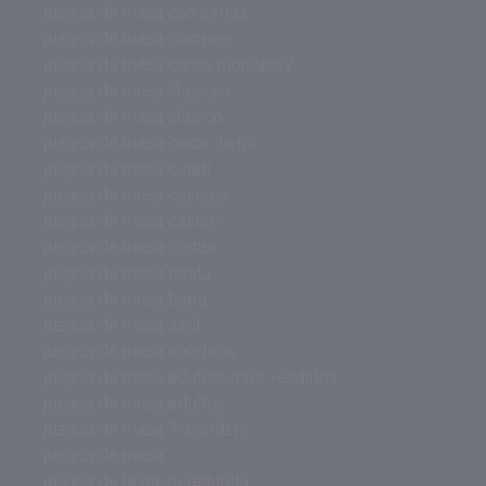
juegos de mesa con cartas
juegos de mesa comprar
juegos de mesa como monopoly
juegos de mesa clásicos
juegos de mesa clásico
juegos de mesa cerca de mi
juegos de mesa catan
juegos de mesa caseros
juegos de mesa casero
juegos de mesa cartas
juegos de mesa basta
juegos de mesa bang
juegos de mesa azul
juegos de mesa antiguos
juegos de mesa adultos mas vendidos
juegos de mesa adultos
juegos de mesa 7 wonders
juegos de mesa
juegos de la mesa redonda