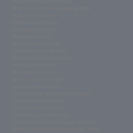
escape room juego de mesa
el señor de los anillos juegos de mesa
dragones miniaturas
dobble juego de mesa
dixit juegos de mesa
dixit juego de mesa
disfraz juegos de mesa
disfraz de juegos de mesa
disfraces de juegos de mesa
devir juegos de mesa
devir juego de mesa
descent juegos de mesa
descent juego de mesa
cual es el juego de mesa mas antiguo
comprar juegos de mesa
compra juegos de mesa
compra de juegos de mesa
como pintar miniaturas juegos de mesa
como hacer miniaturas para juegos de rol