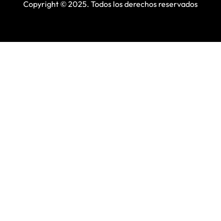
Copyright © 2025. Todos los derechos reservados