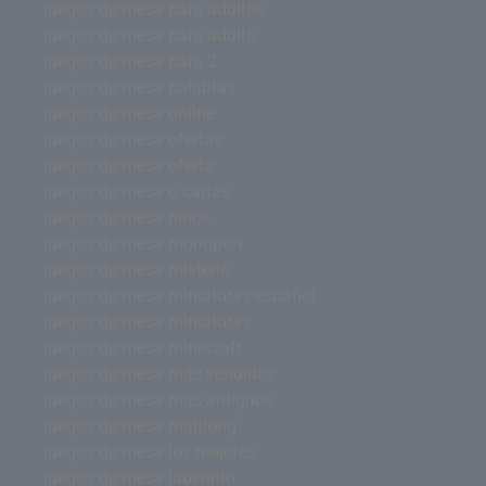
juegos de mesa para adultos
juegos de mesa para adulto
juegos de mesa para 2
juegos de mesa palabras
juegos de mesa online
juegos de mesa ofertas
juegos de mesa oferta
juegos de mesa o cartas
juegos de mesa ninos
juegos de mesa monopoly
juegos de mesa misterio
juegos de mesa miniaturas español
juegos de mesa miniaturas
juegos de mesa minecraft
juegos de mesa más vendidos
juegos de mesa mas antiguos
juegos de mesa mahjong
juegos de mesa los mejores
juegos de mesa laberinto