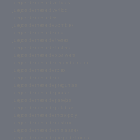
juegos de mesa divertidos
juegos de mesa divertido
juegos de mesa devir
juegos de mesa de zombies
juegos de mesa de uno
juegos de mesa de trenes
juegos de mesa de tablero
juegos de mesa de star wars
juegos de mesa de segunda mano
juegos de mesa de roles
juegos de mesa de rol
juegos de mesa de preguntas
juegos de mesa de piratas
juegos de mesa de parejas
juegos de mesa de palabras
juegos de mesa de monopoly
juegos de mesa de misterio
juegos de mesa de miniaturas
juegos de mesa de juego de tronos