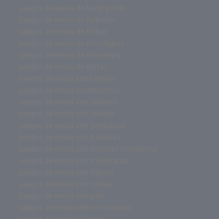
juegos de mesa de harry potter
juegos de mesa de futbolito
juegos de mesa de futbol
juegos de mesa de estrategias
juegos de mesa de estrategia
juegos de mesa de cartas
juegos de mesa corte ingles
juegos de mesa cooperativos
juegos de mesa con tableros
juegos de mesa con tablero
juegos de mesa con preguntas
juegos de mesa con palabras
juegos de mesa con muchas miniaturas
juegos de mesa con miniaturas
juegos de mesa con figuras
juegos de mesa con cartas
juegos de mesa comprar
juegos de mesa como monopoly