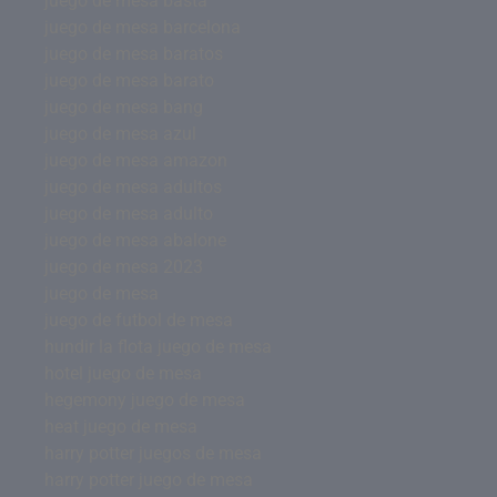
juego de mesa basta
juego de mesa barcelona
juego de mesa baratos
juego de mesa barato
juego de mesa bang
juego de mesa azul
juego de mesa amazon
juego de mesa adultos
juego de mesa adulto
juego de mesa abalone
juego de mesa 2023
juego de mesa
juego de futbol de mesa
hundir la flota juego de mesa
hotel juego de mesa
hegemony juego de mesa
heat juego de mesa
harry potter juegos de mesa
harry potter juego de mesa