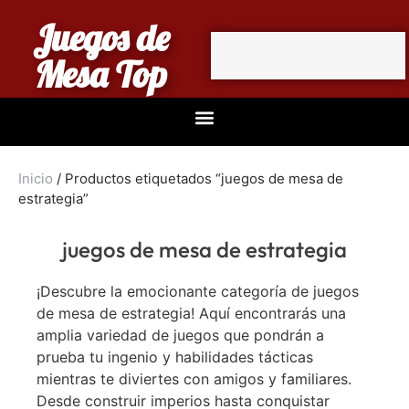
Juegos de
Mesa Top
Inicio
/ Productos etiquetados “juegos de mesa de
estrategia”
juegos de mesa de estrategia
¡Descubre la emocionante categoría de juegos
de mesa de estrategia! Aquí encontrarás una
amplia variedad de juegos que pondrán a
prueba tu ingenio y habilidades tácticas
mientras te diviertes con amigos y familiares.
Desde construir imperios hasta conquistar