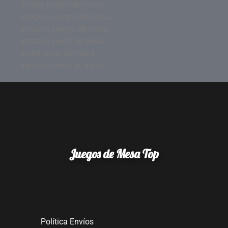
avalon juegos de mesa
antiguos juegos de mesa
amazon juegos de mesa
amazon juego de mesa
alone juego de mesa
agricola juego de mesa
Juegos de Mesa Top
Política Envíos