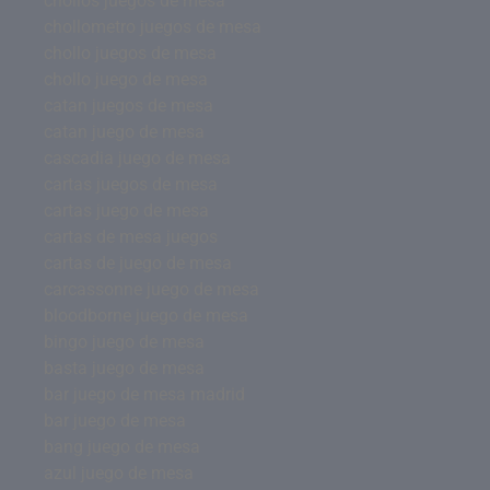
chollos juegos de mesa
chollometro juegos de mesa
chollo juegos de mesa
chollo juego de mesa
catan juegos de mesa
catan juego de mesa
cascadia juego de mesa
cartas juegos de mesa
cartas juego de mesa
cartas de mesa juegos
cartas de juego de mesa
carcassonne juego de mesa
bloodborne juego de mesa
bingo juego de mesa
basta juego de mesa
bar juego de mesa madrid
bar juego de mesa
bang juego de mesa
azul juego de mesa