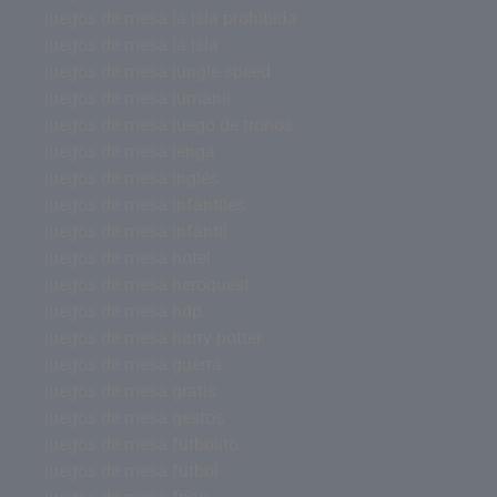
juegos de mesa la isla prohibida
juegos de mesa la isla
juegos de mesa jungle speed
juegos de mesa jumanji
juegos de mesa juego de tronos
juegos de mesa jenga
juegos de mesa inglés
juegos de mesa infantiles
juegos de mesa infantil
juegos de mesa hotel
juegos de mesa heroquest
juegos de mesa hdp
juegos de mesa harry potter
juegos de mesa guerra
juegos de mesa gratis
juegos de mesa gestos
juegos de mesa futbolito
juegos de mesa futbol