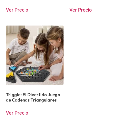
Ver Precio
Ver Precio
Triggle: El Divertido Juego
de Cadenas Triangulares
Ver Precio