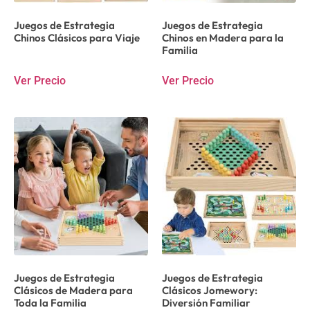
Juegos de Estrategia
Juegos de Estrategia
Chinos Clásicos para Viaje
Chinos en Madera para la
Familia
Ver Precio
Ver Precio
Juegos de Estrategia
Juegos de Estrategia
Clásicos de Madera para
Clásicos Jomewory:
Toda la Familia
Diversión Familiar