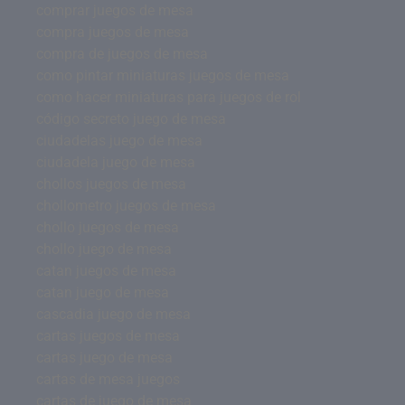
comprar juegos de mesa
compra juegos de mesa
compra de juegos de mesa
como pintar miniaturas juegos de mesa
como hacer miniaturas para juegos de rol
código secreto juego de mesa
ciudadelas juego de mesa
ciudadela juego de mesa
chollos juegos de mesa
chollometro juegos de mesa
chollo juegos de mesa
chollo juego de mesa
catan juegos de mesa
catan juego de mesa
cascadia juego de mesa
cartas juegos de mesa
cartas juego de mesa
cartas de mesa juegos
cartas de juego de mesa