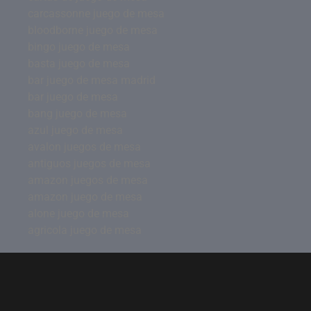
carcassonne juego de mesa
bloodborne juego de mesa
bingo juego de mesa
basta juego de mesa
bar juego de mesa madrid
bar juego de mesa
bang juego de mesa
azul juego de mesa
avalon juegos de mesa
antiguos juegos de mesa
amazon juegos de mesa
amazon juego de mesa
alone juego de mesa
agricola juego de mesa