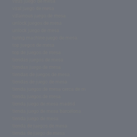
virus juego de mesa
viral juego de mesa
villainous juego de mesa
unlock juegos de mesa
unlock juego de mesa
turing machine juego de mesa
top juegos de mesa
top de juegos de mesa
tiendas juegos de mesa
tiendas juego de mesa
tiendas de juegos de mesa
tiendas de juego de mesa
tienda juegos de mesa cerca de m
tienda juegos de mesa
tienda juego de mesa madrid
tienda juego de mesa barcelona
tienda juego de mesa
tienda de juegos de mesa
tienda de juego de mesa