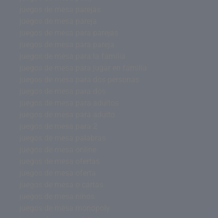
juegos de mesa parejas
juegos de mesa pareja
juegos de mesa para parejas
juegos de mesa para pareja
juegos de mesa para la familia
juegos de mesa para jugar en familia
juegos de mesa para dos personas
juegos de mesa para dos
juegos de mesa para adultos
juegos de mesa para adulto
juegos de mesa para 2
juegos de mesa palabras
juegos de mesa online
juegos de mesa ofertas
juegos de mesa oferta
juegos de mesa o cartas
juegos de mesa ninos
juegos de mesa monopoly