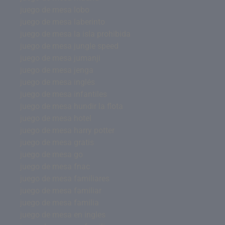
juego de mesa lobo
juego de mesa laberinto
juego de mesa la isla prohibida
juego de mesa jungle speed
juego de mesa jumanji
juego de mesa jenga
juego de mesa inglés
juego de mesa infantiles
juego de mesa hundir la flota
juego de mesa hotel
juego de mesa harry potter
juego de mesa gratis
juego de mesa go
juego de mesa fnac
juego de mesa familiares
juego de mesa familiar
juego de mesa familia
juego de mesa en ingles