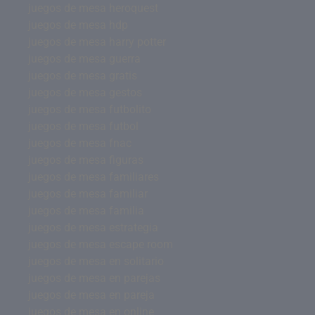
juegos de mesa heroquest
juegos de mesa hdp
juegos de mesa harry potter
juegos de mesa guerra
juegos de mesa gratis
juegos de mesa gestos
juegos de mesa futbolito
juegos de mesa futbol
juegos de mesa fnac
juegos de mesa figuras
juegos de mesa familiares
juegos de mesa familiar
juegos de mesa familia
juegos de mesa estrategia
juegos de mesa escape room
juegos de mesa en solitario
juegos de mesa en parejas
juegos de mesa en pareja
juegos de mesa en online