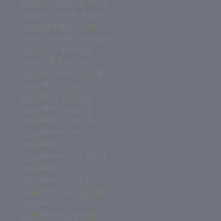
juegos antiguos de mesa
juego solitario de mesa
juego para dos de mesa
juego mesa juego de tronos
juego hotel de mesa
juego futbol de mesa
juego de tronos juego de mesa
juego de rol mesa
juego de rol de mesa
juego de mesa zombies
juego de mesa zombie
juego de mesa virus
juego de mesa tienda
juego de mesa the island
juego de mesa tabu
juego de mesa tablero
juego de mesa sushi go
juego de mesa solitario
juego de mesa rummy