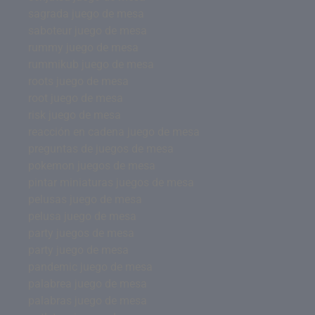
sagrada juego de mesa
saboteur juego de mesa
rummy juego de mesa
rummikub juego de mesa
roots juego de mesa
root juego de mesa
risk juego de mesa
reacción en cadena juego de mesa
preguntas de juegos de mesa
pokemon juegos de mesa
pintar miniaturas juegos de mesa
pelusas juego de mesa
pelusa juego de mesa
party juegos de mesa
party juego de mesa
pandemic juego de mesa
palabrea juego de mesa
palabras juego de mesa