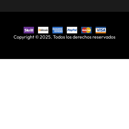
Copyright © 2025. Todos los derechos reservados