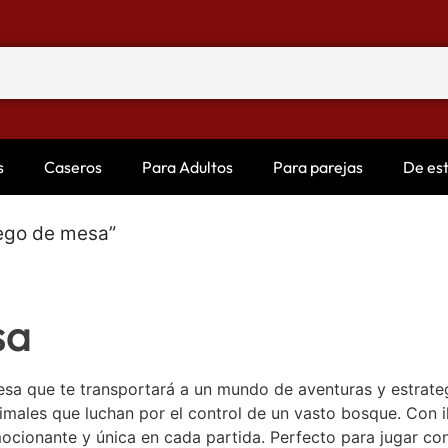
s
Caseros
Para Adultos
Para parejas
De es
uego de mesa”
sa
esa que te transportará a un mundo de aventuras y estrate
nimales que luchan por el control de un vasto bosque. Con 
ocionante y única en cada partida. Perfecto para jugar con