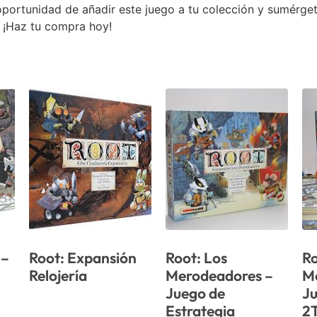
a oportunidad de añadir este juego a tu colección y sumérge
. ¡Haz tu compra hoy!
 –
Root: Expansión
Root: Los
Ro
Relojería
Merodeadores –
M
Juego de
Ju
Estrategia
2