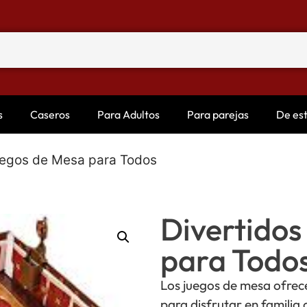
s
Caseros
Para Adultos
Para parejas
De es
uegos de Mesa para Todos
Divertidos
para Todo
Los juegos de mesa ofrec
para disfrutar en familia 