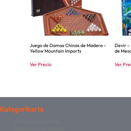
Juego de Damas Chinas de Madera –
Devir –
Yellow Mountain Imports
de Mesa
Ver Precio
Ver Pre
Kategorikarta
zombies juego de mesa
zombies el juego de mesa