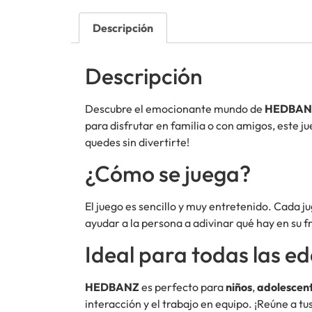
Descripción
Descripción
Descubre el emocionante mundo de
HEDBAN
para disfrutar en familia o con amigos, este ju
quedes sin divertirte!
¿Cómo se juega?
El juego es sencillo y muy entretenido. Cada 
ayudar a la persona a adivinar qué hay en su f
Ideal para todas las e
HEDBANZ
es perfecto para
niños
,
adolescen
interacción y el trabajo en equipo. ¡Reúne a t