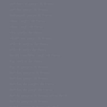
zombies el juego de mesa
zombie juego de mesa
wingspan juego de mesa
virus juegos de mesa
virus juego de mesa
viral juego de mesa
villainous juego de mesa
unlock juegos de mesa
unlock juego de mesa
turing machine juego de mesa
top juegos de mesa
top de juegos de mesa
tiendas juegos de mesa
tiendas juego de mesa
tiendas de juegos de mesa
tiendas de juego de mesa
tienda juegos de mesa cerca de m
tienda juegos de mesa
tienda juego de mesa madrid