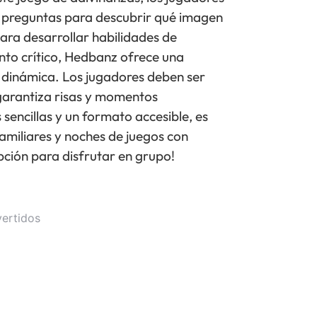
r preguntas para descubrir qué imagen
 para desarrollar habilidades de
to crítico, Hedbanz ofrece una
 dinámica. Los jugadores deben ser
 garantiza risas y momentos
sencillas y un formato accesible, es
amiliares y noches de juegos con
ción para disfrutar en grupo!
vertidos