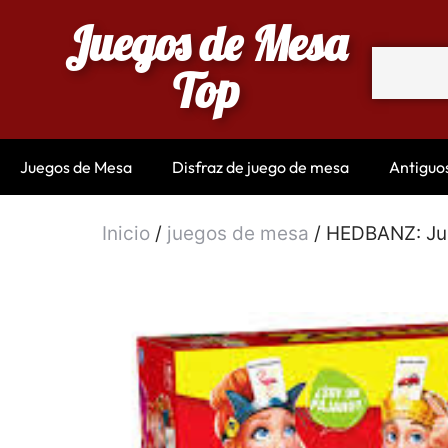
Juegos de Mesa
Top
Juegos de Mesa
Disfraz de juego de mesa
Antiguo
Inicio
/
juegos de mesa
/ HEDBANZ: Jue