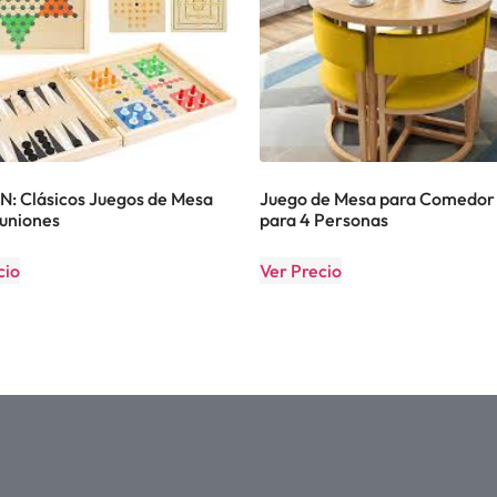
 Clásicos Juegos de Mesa
Juego de Mesa para Comedor 
uniones
para 4 Personas
cio
Ver Precio