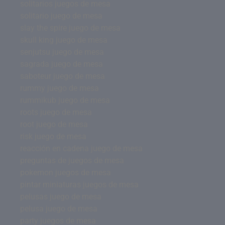
solitarios juegos de mesa
solitario juego de mesa
slay the spire juego de mesa
skull king juego de mesa
senjutsu juego de mesa
sagrada juego de mesa
saboteur juego de mesa
rummy juego de mesa
rummikub juego de mesa
roots juego de mesa
root juego de mesa
risk juego de mesa
reacción en cadena juego de mesa
preguntas de juegos de mesa
pokemon juegos de mesa
pintar miniaturas juegos de mesa
pelusas juego de mesa
pelusa juego de mesa
party juegos de mesa