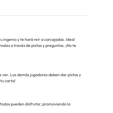
 ingenio y te hará reír a carcajadas. Ideal
imales a través de pistas y preguntas. ¡No te
de ver. Los demás jugadores deben dar pistas y
tu carta!
e todos pueden disfrutar, promoviendo la