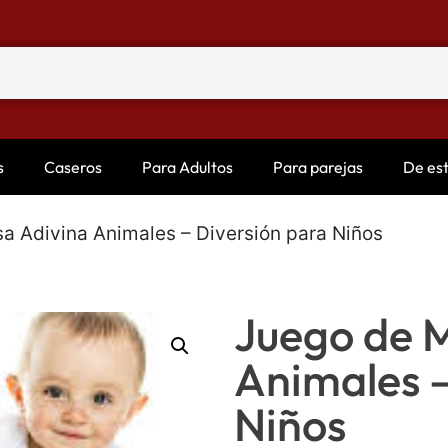
s
Caseros
Para Adultos
Para parejas
De es
a Adivina Animales – Diversión para Niños
Juego de 
Animales –
Niños