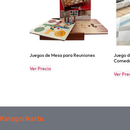
Juegos de Mesa para Reuniones
Juego d
Comedor
Ver Precio
Ver Pre
Kategorikarta