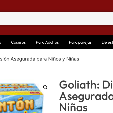
s
Caseros
Para Adultos
Para parejas
De es
rsión Asegurada para Niños y Niñas
Goliath: D
Asegurada
Niñas