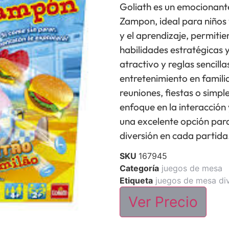
Goliath es un emocionant
Zampon, ideal para niños 
y el aprendizaje, permiti
habilidades estratégicas 
atractivo y reglas sencill
entretenimiento en famili
reuniones, fiestas o simp
enfoque en la interacción 
una excelente opción para
diversión en cada partida
SKU
167945
Categoría
juegos de mesa
Etiqueta
juegos de mesa di
Ver Precio