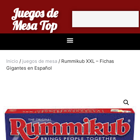
Juegos de
Mesa Top
Inicio
/
juegos de mesa
/ Rummikub XXL – Fichas
Gigantes en Español