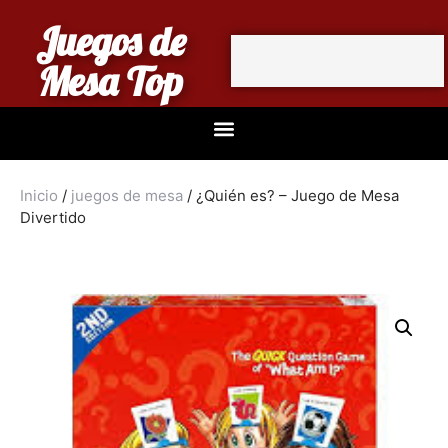
Juegos de
Mesa Top
Inicio
/
juegos de mesa
/ ¿Quién es? – Juego de Mesa
Divertido