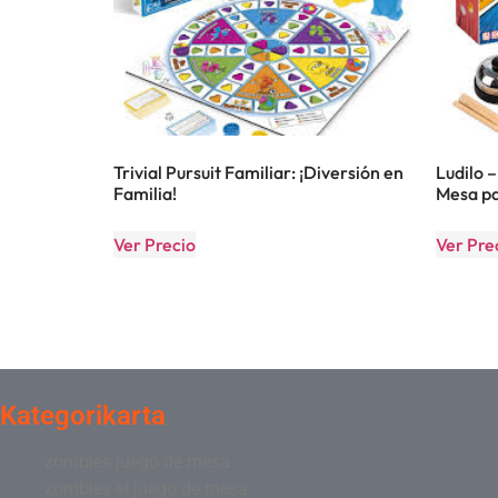
Trivial Pursuit Familiar: ¡Diversión en
Ludilo 
Familia!
Mesa pa
Ver Precio
Ver Pre
Kategorikarta
zombies juego de mesa
zombies el juego de mesa