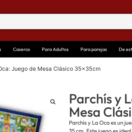
s
Caseros
Para Adultos
Para parejas
De es
 Oca: Juego de Mesa Clásico 35x35cm
Parchís y 
Mesa Clás
Parchís y La Oca es un ju
35 cm. Este juego es ideal