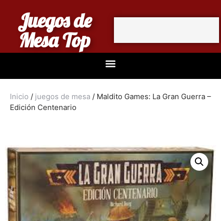
Juegos de
Mesa Top
Inicio
/
juegos de mesa
/ Maldito Games: La Gran Guerra –
Edición Centenario