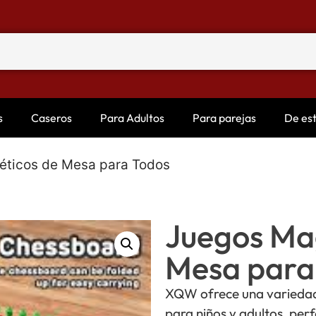
s
Caseros
Para Adultos
Para parejas
De es
éticos de Mesa para Todos
Juegos Ma
Mesa para
XQW ofrece una variedad
para niños y adultos, perf