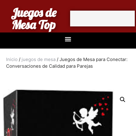
Juegos de
Mesa Top
Inicio
/
juegos de mesa
/ Juegos de Mesa para Conectar:
Conversaciones de Calidad para Parejas