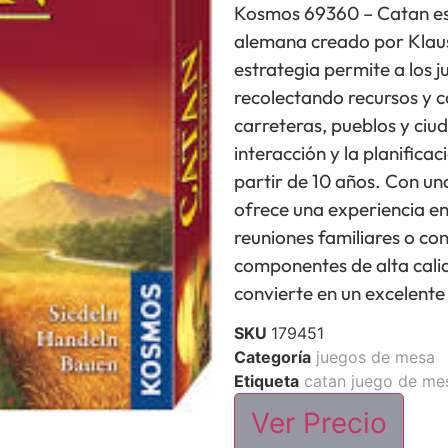
Kosmos 69360 – Catan es 
alemana creado por Klaus
estrategia permite a los j
recolectando recursos y c
carreteras, pueblos y ciu
interacción y la planific
partir de 10 años. Con un
ofrece una experiencia en
reuniones familiares o co
componentes de alta calid
convierte en un excelente
SKU
179451
Categoría
juegos de mesa
Etiqueta
catan juego de me
Ver Precio