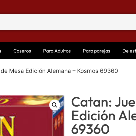
s
Caseros
Para Adultos
Para parejas
De es
o de Mesa Edición Alemana – Kosmos 69360
Catan: Ju
Edición A
69360