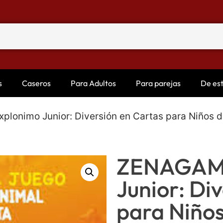
s
Caseros
Para Adultos
Para parejas
De es
lonimo Junior: Diversión en Cartas para Niños 
ZENAGAME
Junior: Di
para Niños