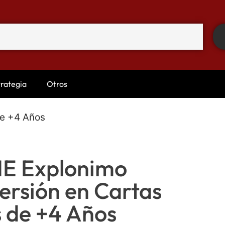
trategia
Otros
de +4 Años
 Explonimo
versión en Cartas
 de +4 Años