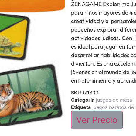
ZENAGAME Explonimo Juni
para niños mayores de 4 
creatividad y el pensamie
pequeños explorar difere
actividades lúdicas. Con i
es ideal para jugar en fa
desarrollar habilidades co
divierten. Es una excelent
jóvenes en el mundo de lo
entretenimiento y aprend
SKU
171303
Categoría
juegos de mesa
Etiqueta
juegos baratos de
Ver Precio