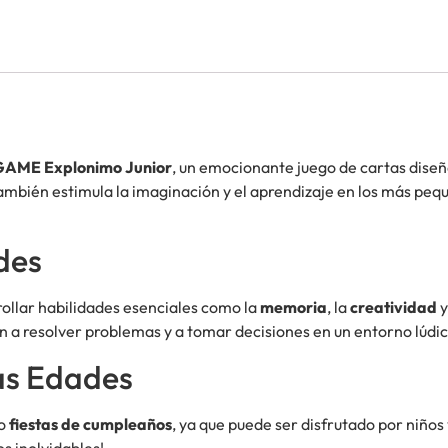
AME Explonimo Junior
, un emocionante juego de cartas diseñ
también estimula la imaginación y el aprendizaje en los más peq
des
rollar habilidades esenciales como la
memoria
, la
creatividad
y
 a resolver problemas y a tomar decisiones en un entorno lúdic
as Edades
o
fiestas de cumpleaños
, ya que puede ser disfrutado por niños 
s inolvidables!