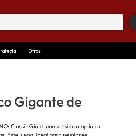
trategia
Otros
co Gigante de
O: Classic Giant, una versión ampliada
s. Este juego, ideal para reuniones