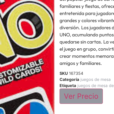
familiares y fiestas, ofr
entretenida para jugador
grandes y colores vibrante
diversión. Los jugadores d
UNO, acumulando puntos y
quedarse sin cartas. La v
el juego en grupo, convir
crear momentos memorabl
amigos y familiares.
SKU
167354
Categoría
juegos de mesa
Etiqueta
juegos de mesa de
Ver Precio