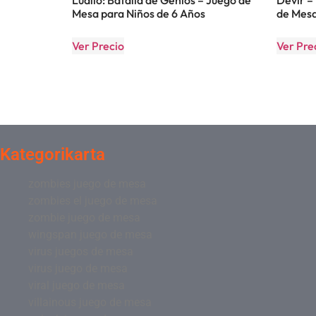
Mesa para Niños de 6 Años
de Mesa
Ver Precio
Ver Pre
Kategorikarta
zombies juego de mesa
zombies el juego de mesa
zombie juego de mesa
wingspan juego de mesa
virus juegos de mesa
virus juego de mesa
viral juego de mesa
villainous juego de mesa