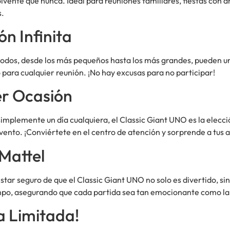
ente que nunca. Ideal para reuniones familiares, fiestas con am
s.
ón Infinita
 todos, desde los más pequeños hasta los más grandes, pueden uni
 para cualquier reunión. ¡No hay excusas para no participar!
er Ocasión
mplemente un día cualquiera, el Classic Giant UNO es la elección
ento. ¡Conviértete en el centro de atención y sorprende a tus 
 Mattel
estar seguro de que el Classic Giant UNO no solo es divertido, s
tiempo, asegurando que cada partida sea tan emocionante como l
a Limitada!