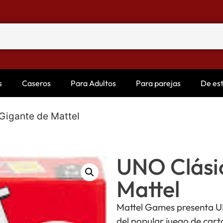
s
Caseros
Para Adultos
Para parejas
De es
Gigante de Mattel
UNO Clási
Mattel
Mattel Games presenta UN
del popular juego de carta