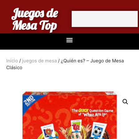
Juegos de
Mesa Top
Inicio
/
juegos de mesa
/ ¿Quién es? – Juego de Mesa
Clásico