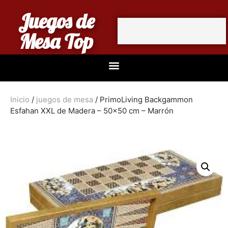
Juegos de
Mesa Top
Inicio
/
juegos de mesa
/ PrimoLiving Backgammon
Esfahan XXL de Madera – 50×50 cm – Marrón