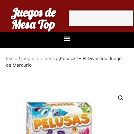
Juegos de
Mesa Top
Inicio
/
juegos de mesa
/ ¡Pelusas! – El Divertido Juego
de Mercurio