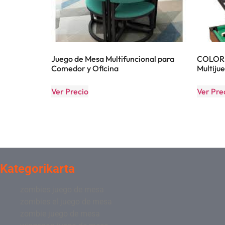
Juego de Mesa Multifuncional para
COLORB
Comedor y Oficina
Multijue
Ver Precio
Ver Pre
Kategorikarta
zombies juego de mesa
zombies el juego de mesa
zombie juego de mesa