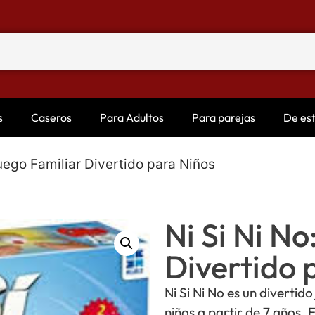
s
Caseros
Para Adultos
Para parejas
De es
Juego Familiar Divertido para Niños
Ni Si Ni No
Divertido 
Ni Si Ni No es un diverti
niños a partir de 7 años. 