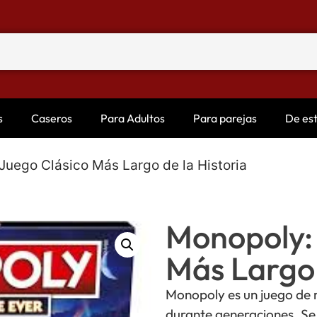
s
Caseros
Para Adultos
Para parejas
De es
Juego Clásico Más Largo de la Historia
Monopoly: 
Más Largo 
Monopoly es un juego de m
durante generaciones. Se 