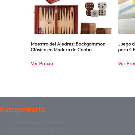
Maestro del Ajedrez: Backgammon
Juego d
Clásico en Madera de Caoba
para 4 
Ver Precio
Ver Pre
Kategorikarta
zombies juego de mesa
zombies el juego de mesa