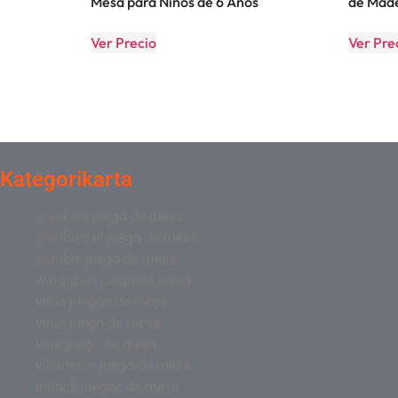
Mesa para Niños de 6 Años
de Mad
Ver Precio
Ver Pre
Kategorikarta
zombies juego de mesa
zombies el juego de mesa
zombie juego de mesa
wingspan juego de mesa
virus juegos de mesa
virus juego de mesa
viral juego de mesa
villainous juego de mesa
unlock juegos de mesa