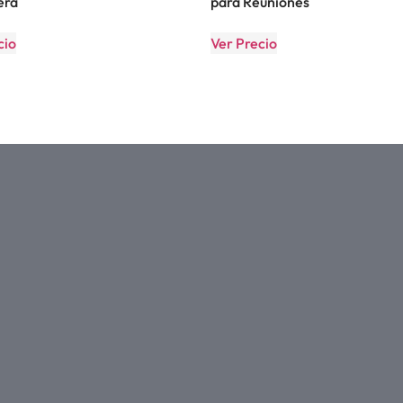
era
para Reuniones
cio
Ver Precio