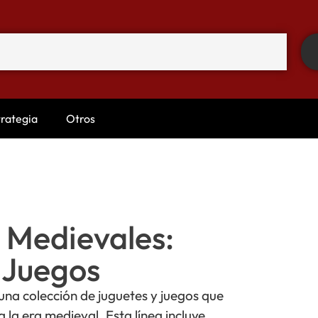
trategia
Otros
 Medievales:
 Juegos
una colección de juguetes y juegos que
a la era medieval. Esta línea incluye