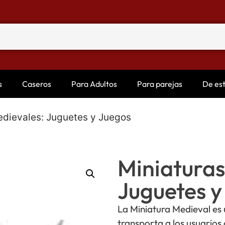
s
Caseros
Para Adultos
Para parejas
De es
edievales: Juguetes y Juegos
Miniaturas
Juguetes y
La Miniatura Medieval es 
transporta a los usuarios 