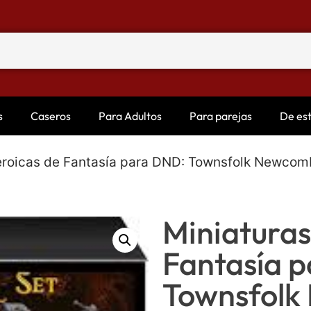
s
Caseros
Para Adultos
Para parejas
De es
eroicas de Fantasía para DND: Townsfolk Newcom
Miniaturas
Fantasía 
Townsfolk