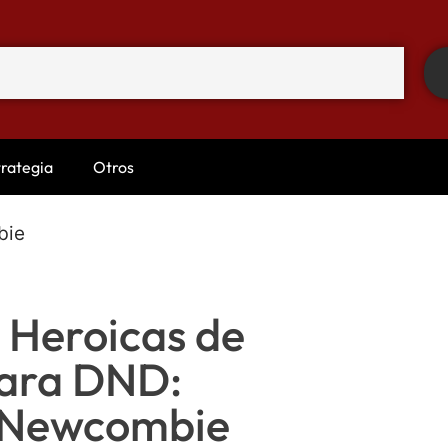
trategia
Otros
bie
 Heroicas de
para DND:
 Newcombie