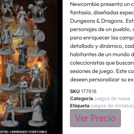
Newcombie presenta un co
fantasía, diseñadas espe
Dungeons & Dragons. Esta
personajes de un pueblo,
para enriquecer las camp
detallado y dinámico, cad
habitantes de un mundo de
coleccionistas que buscan
sesiones de juego. Este c
deseen personalizar su e
SKU
177818
Categoría
juegos de mesa
Etiqueta
juegos de miniatur
Ver Precio