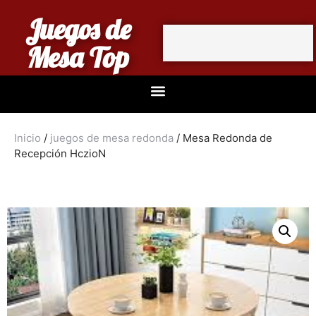
Juegos de
Mesa Top
Inicio
/
juegos de mesa redonda
/ Mesa Redonda de
Recepción HczioN