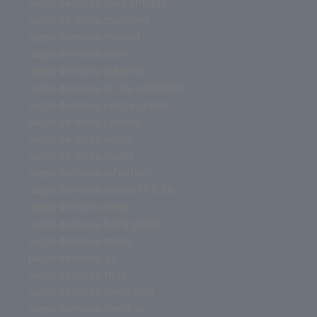
juego de mesa más antiguo
juego de mesa mahjong
juego de mesa madrid
juego de mesa lobo
juego de mesa laberinto
juego de mesa la isla prohibida
juego de mesa jungle speed
juego de mesa jumanji
juego de mesa jenga
juego de mesa inglés
juego de mesa infantiles
juego de mesa hundir la flota
juego de mesa hotel
juego de mesa harry potter
juego de mesa gratis
juego de mesa go
juego de mesa fnac
juego de mesa familiares
juego de mesa familiar