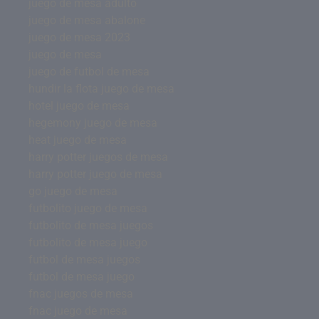
juego de mesa adulto
juego de mesa abalone
juego de mesa 2023
juego de mesa
juego de futbol de mesa
hundir la flota juego de mesa
hotel juego de mesa
hegemony juego de mesa
heat juego de mesa
harry potter juegos de mesa
harry potter juego de mesa
go juego de mesa
futbolito juego de mesa
futbolito de mesa juegos
futbolito de mesa juego
futbol de mesa juegos
futbol de mesa juego
fnac juegos de mesa
fnac juego de mesa