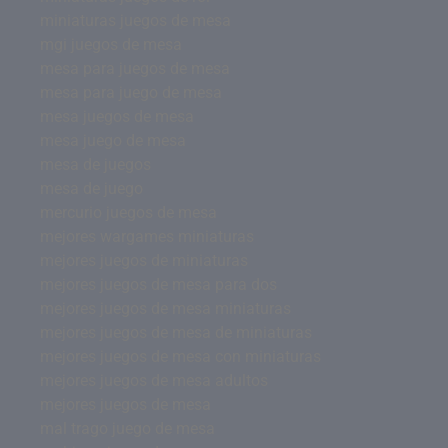
miniaturas juegos de mesa
mgi juegos de mesa
mesa para juegos de mesa
mesa para juego de mesa
mesa juegos de mesa
mesa juego de mesa
mesa de juegos
mesa de juego
mercurio juegos de mesa
mejores wargames miniaturas
mejores juegos de miniaturas
mejores juegos de mesa para dos
mejores juegos de mesa miniaturas
mejores juegos de mesa de miniaturas
mejores juegos de mesa con miniaturas
mejores juegos de mesa adultos
mejores juegos de mesa
mal trago juego de mesa