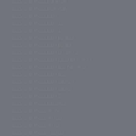
juegos de mesa pokémon
juegos de mesa pictionary
juegos de mesa party
juegos de mesa parejas
juegos de mesa pareja
juegos de mesa para parejas
juegos de mesa para pareja
juegos de mesa para la familia
juegos de mesa para jugar en familia
juegos de mesa para dos personas
juegos de mesa para dos
juegos de mesa para adultos
juegos de mesa para adulto
juegos de mesa para 2
juegos de mesa palabras
juegos de mesa online
juegos de mesa ofertas
juegos de mesa oferta
juegos de mesa o cartas