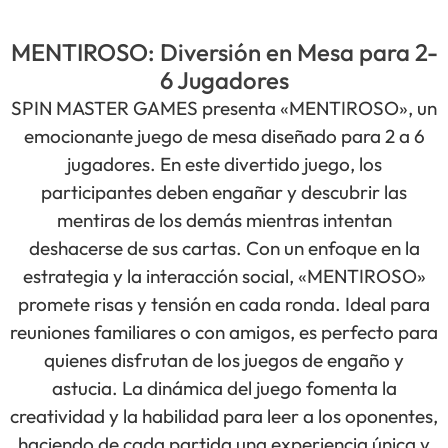
MENTIROSO: Diversión en Mesa para 2-
6 Jugadores
SPIN MASTER GAMES presenta «MENTIROSO», un
emocionante juego de mesa diseñado para 2 a 6
jugadores. En este divertido juego, los
participantes deben engañar y descubrir las
mentiras de los demás mientras intentan
deshacerse de sus cartas. Con un enfoque en la
estrategia y la interacción social, «MENTIROSO»
promete risas y tensión en cada ronda. Ideal para
reuniones familiares o con amigos, es perfecto para
quienes disfrutan de los juegos de engaño y
astucia. La dinámica del juego fomenta la
creatividad y la habilidad para leer a los oponentes,
haciendo de cada partida una experiencia única y