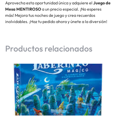
Aprovecha esta oportunidad única y adquiere el
Juego de
Mesa MENTIROSO
a un precio especial. ¡No esperes
más! Mejora tus noches de juego y crea recuerdos
inolvidables. ¡Haz tu pedido ahora y únete a la diversión!
Productos relacionados