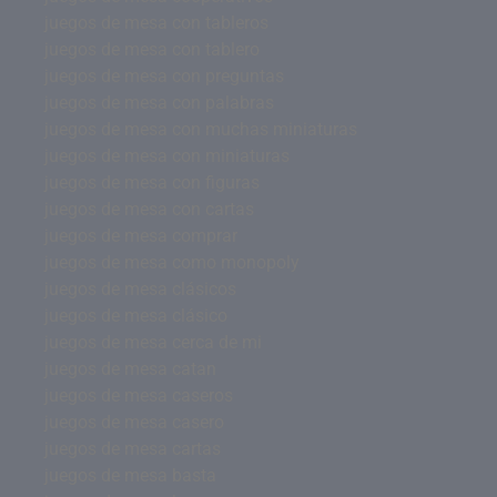
juegos de mesa con tableros
juegos de mesa con tablero
juegos de mesa con preguntas
juegos de mesa con palabras
juegos de mesa con muchas miniaturas
juegos de mesa con miniaturas
juegos de mesa con figuras
juegos de mesa con cartas
juegos de mesa comprar
juegos de mesa como monopoly
juegos de mesa clásicos
juegos de mesa clásico
juegos de mesa cerca de mi
juegos de mesa catan
juegos de mesa caseros
juegos de mesa casero
juegos de mesa cartas
juegos de mesa basta