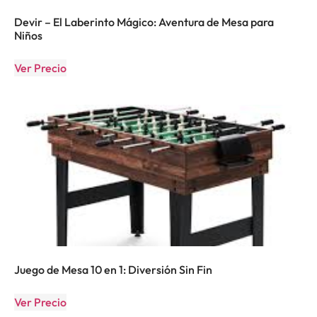
Devir – El Laberinto Mágico: Aventura de Mesa para
Niños
Ver Precio
Juego de Mesa 10 en 1: Diversión Sin Fin
Ver Precio