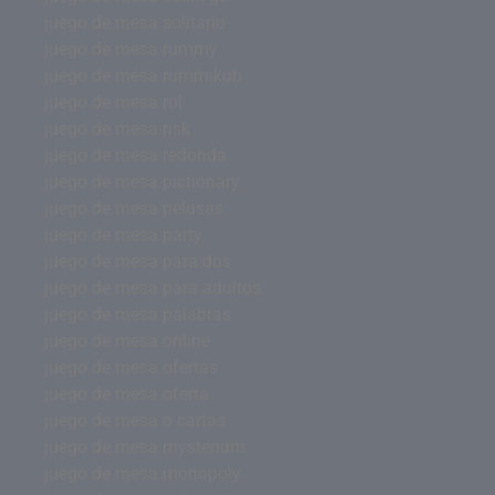
juego de mesa solitario
juego de mesa rummy
juego de mesa rummikub
juego de mesa rol
juego de mesa risk
juego de mesa redonda
juego de mesa pictionary
juego de mesa pelusas
juego de mesa party
juego de mesa para dos
juego de mesa para adultos
juego de mesa palabras
juego de mesa online
juego de mesa ofertas
juego de mesa oferta
juego de mesa o cartas
juego de mesa mysterium
juego de mesa monopoly