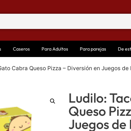
s
Caseros
Para Adultos
Para parejas
De es
 Gato Cabra Queso Pizza – Diversión en Juegos de
Ludilo: Ta
Queso Pizz
Juegos de