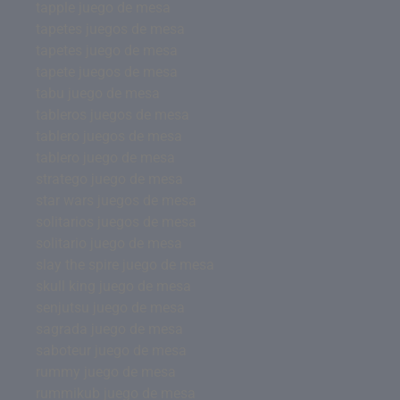
tapple juego de mesa
tapetes juegos de mesa
tapetes juego de mesa
tapete juegos de mesa
tabu juego de mesa
tableros juegos de mesa
tablero juegos de mesa
tablero juego de mesa
stratego juego de mesa
star wars juegos de mesa
solitarios juegos de mesa
solitario juego de mesa
slay the spire juego de mesa
skull king juego de mesa
senjutsu juego de mesa
sagrada juego de mesa
saboteur juego de mesa
rummy juego de mesa
rummikub juego de mesa