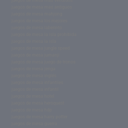
juegos de mesa más vendidos
juegos de mesa mas antiguos
juegos de mesa mahjong
juegos de mesa los mejores
juegos de mesa laberinto
juegos de mesa la isla prohibida
juegos de mesa la isla
juegos de mesa jungle speed
juegos de mesa jumanji
juegos de mesa juego de tronos
juegos de mesa jenga
juegos de mesa inglés
juegos de mesa infantiles
juegos de mesa infantil
juegos de mesa hotel
juegos de mesa heroquest
juegos de mesa hdp
juegos de mesa harry potter
juegos de mesa guerra