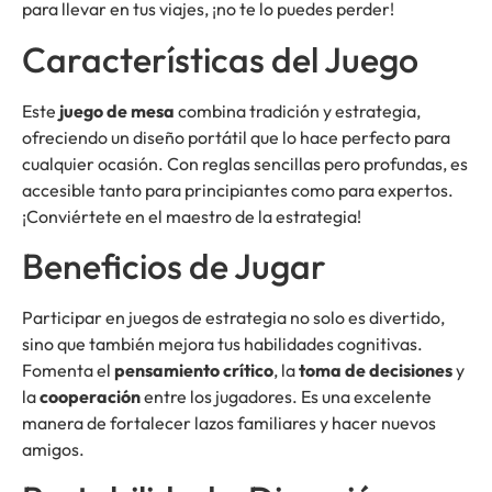
para llevar en tus viajes, ¡no te lo puedes perder!
Características del Juego
Este
juego de mesa
combina tradición y estrategia,
ofreciendo un diseño portátil que lo hace perfecto para
cualquier ocasión. Con reglas sencillas pero profundas, es
accesible tanto para principiantes como para expertos.
¡Conviértete en el maestro de la estrategia!
Beneficios de Jugar
Participar en juegos de estrategia no solo es divertido,
sino que también mejora tus habilidades cognitivas.
Fomenta el
pensamiento crítico
, la
toma de decisiones
y
la
cooperación
entre los jugadores. Es una excelente
manera de fortalecer lazos familiares y hacer nuevos
amigos.