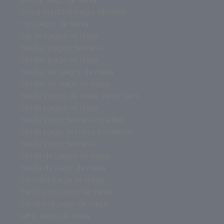
unlock juego de mesa
turing machine juego de mesa
top juegos de mesa
top de juegos de mesa
tiendas juegos de mesa
tiendas juego de mesa
tiendas de juegos de mesa
tiendas de juego de mesa
tienda juegos de mesa cerca de m
tienda juegos de mesa
tienda juego de mesa madrid
tienda juego de mesa barcelona
tienda juego de mesa
tienda de juegos de mesa
tienda de juego de mesa
the mind juego de mesa
the island juegos de mesa
the island juego de mesa
tetris juego de mesa