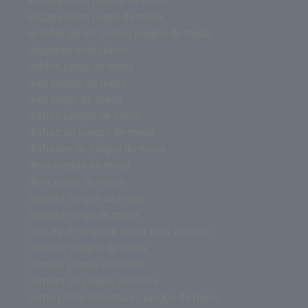
escape room juegos de mesa
escape room juego de mesa
el señor de los anillos juegos de mesa
dragones miniaturas
dobble juego de mesa
dixit juegos de mesa
dixit juego de mesa
disfraz juegos de mesa
disfraz de juegos de mesa
disfraces de juegos de mesa
devir juegos de mesa
devir juego de mesa
descent juegos de mesa
descent juego de mesa
cual es el juego de mesa mas antiguo
comprar juegos de mesa
compra juegos de mesa
compra de juegos de mesa
como pintar miniaturas juegos de mesa