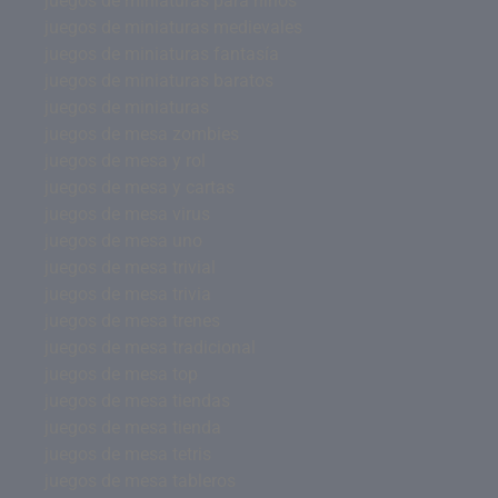
juegos de miniaturas para niños
juegos de miniaturas medievales
juegos de miniaturas fantasía
juegos de miniaturas baratos
juegos de miniaturas
juegos de mesa zombies
juegos de mesa y rol
juegos de mesa y cartas
juegos de mesa virus
juegos de mesa uno
juegos de mesa trivial
juegos de mesa trivia
juegos de mesa trenes
juegos de mesa tradicional
juegos de mesa top
juegos de mesa tiendas
juegos de mesa tienda
juegos de mesa tetris
juegos de mesa tableros