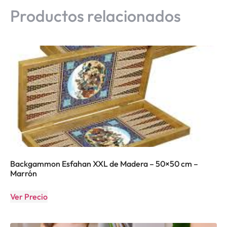
Productos relacionados
Backgammon Esfahan XXL de Madera – 50×50 cm –
Marrón
Ver Precio