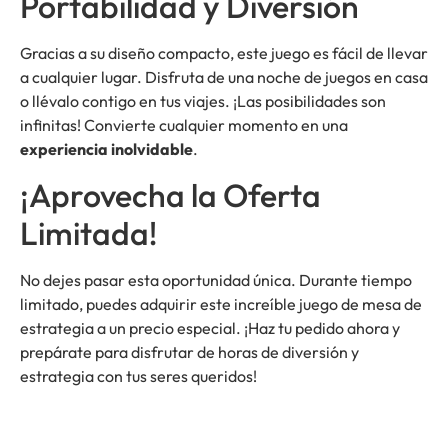
Portabilidad y Diversión
Gracias a su diseño compacto, este juego es fácil de llevar
a cualquier lugar. Disfruta de una noche de juegos en casa
o llévalo contigo en tus viajes. ¡Las posibilidades son
infinitas! Convierte cualquier momento en una
experiencia inolvidable
.
¡Aprovecha la Oferta
Limitada!
No dejes pasar esta oportunidad única. Durante tiempo
limitado, puedes adquirir este increíble juego de mesa de
estrategia a un precio especial. ¡Haz tu pedido ahora y
prepárate para disfrutar de horas de diversión y
estrategia con tus seres queridos!