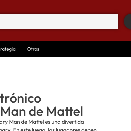
trategia
Otros
trónico
 Man de Mattel
nary Man de Mattel es una divertida
onary. En este juego, los jugadores deben