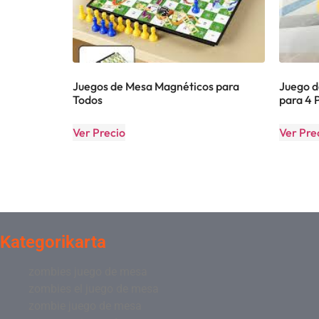
Juegos de Mesa Magnéticos para
Juego d
Todos
para 4 
Ver Precio
Ver Pre
Kategorikarta
zombies juego de mesa
zombies el juego de mesa
zombie juego de mesa