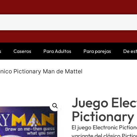
s
Caseros
Para Adultos
Para parejas
De es
ónico Pictionary Man de Mattel
Juego Elec
Pictionary
El juego Electronic Pictio
variante del clásico Picti