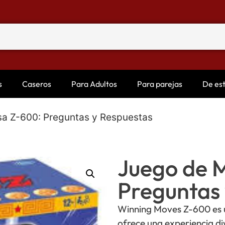
s
Caseros
Para Adultos
Para parejas
De es
a Z-600: Preguntas y Respuestas
Juego de 
Preguntas 
Winning Moves Z-600 es 
ofrece una experiencia di