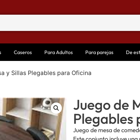
s
Caseros
Para Adultos
Para parejas
De es
 y Sillas Plegables para Oficina
Juego de M
Plegables 
Juego de mesa de comedor 
Este conjunto incluye una