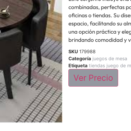
combinadas, perfectas pa
oficinas o tiendas. Su dis
espacio, facilitando su a
una opción práctica y ele
brindando comodidad y ver
SKU
179988
Categoría
juegos de mesa
Etiqueta
tiendas juego de 
Ver Precio