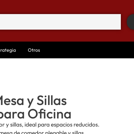
trategia
Otros
esa y Sillas
para Oficina
y sillas, ideal para espacios reducidos.
 mesa de comedor plegable y sillas