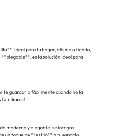
a**. Ideal para tu hogar, oficina o tienda,
**plegable**, es la solución ideal para
mite guardarla fácilmente cuando no la
 familiares!
do moderno y elegante, se integra
 un toque de **estilo** a tu espacio.