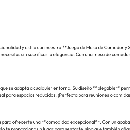
onalidad y estilo con nuestro **Juego de Mesa de Comedor y Sill
 necesitas sin sacrificar la elegancia. Con una mesa de comedor 
 que se adapta a cualquier entorno. Su diseño **plegable** per
deal para espacios reducidos. ¡Perfecta para reuniones o comidas
da para ofrecerte una **comodidad excepcional**. Con un acaba
o te proporciona un lugar para sentarte, sino que también añade