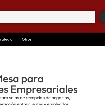
trategia
Otros
Mesa para
es Empresariales
ara salas de recepción de negocios,
teracción entre clientes y empleados.