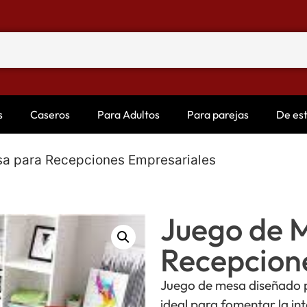
s
Caseros
Para Adultos
Para parejas
De es
a para Recepciones Empresariales
Juego de 
Recepcion
Juego de mesa diseñado p
ideal para fomentar la in