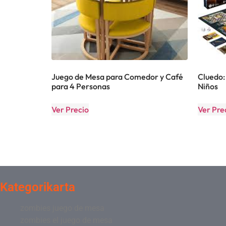
Juego de Mesa para Comedor y Café
Cluedo:
para 4 Personas
Niños
Ver Precio
Ver Pre
Kategorikarta
zombies juego de mesa
zombies el juego de mesa