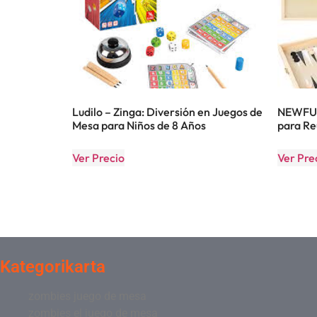
Ludilo – Zinga: Diversión en Juegos de
NEWFUN:
Mesa para Niños de 8 Años
para Re
Ver Precio
Ver Pre
Kategorikarta
zombies juego de mesa
zombies el juego de mesa