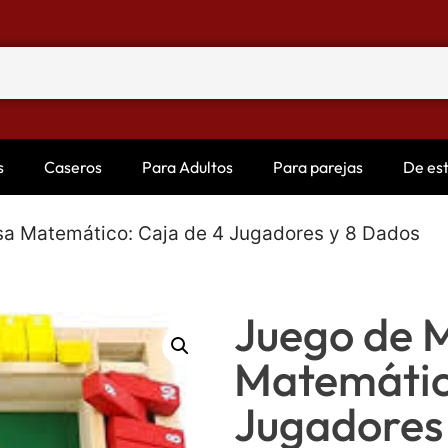
s
Caseros
Para Adultos
Para parejas
De es
a Matemático: Caja de 4 Jugadores y 8 Dados
Juego de 
Matemátic
Jugadores