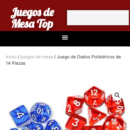
Juegos de
Mesa Top
Inicio
/
juegos de mesa
/ Juego de Dados Poliédricos de
14 Piezas