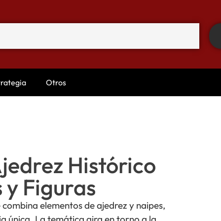
trategia
Otros
jedrez Histórico
 y Figuras
combina elementos de ajedrez y naipes,
a única. La temática gira en torno a la