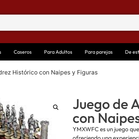
s
Caseros
Para Adultos
Para parejas
De es
rez Histórico con Naipes y Figuras
Juego de A
con Naipes
YMXWFC es un juego que 
ofreciendo una experienci