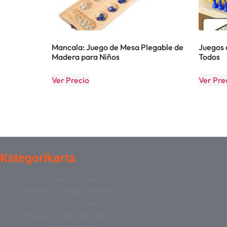
Mancala: Juego de Mesa Plegable de
Juegos 
Madera para Niños
Todos
Ver Precio
Ver Pre
Kategorikarta
zombies juego de mesa
zombies el juego de mesa
zombie juego de mesa
wingspan juego de mesa