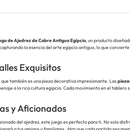
ego de Ajedrez de Cobre Antiguo Egipcio
, un producto diseñado
apturando la esencia del arte egipcio antiguo, lo que conviert
lles Exquisitos
ino que también es una pieza decorativa impresionante. Las
pieza
menaje a la rica cultura egipcia. Cada movimiento en el tablero 
tas y Aficionados
onado del ajedrez, este juego es perfecto para ti. No solo disfr
ionará a tus amigos y familiares. ¡Haz que cada partida sea me