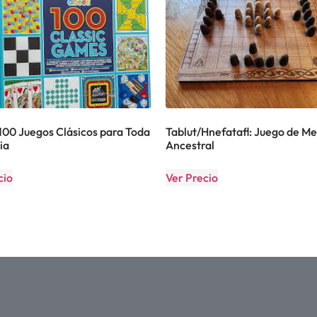
100 Juegos Clásicos para Toda
Tablut/Hnefatafl: Juego de M
ia
Ancestral
cio
Ver Precio